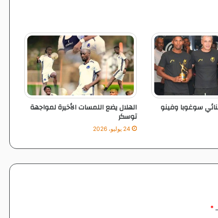
ج
ز
ة
م
ص
ر
ي
ة
ثنائي سوغوبا وفينو
الهلال يضع اللمسات الأخيرة لمواجهة
توسكر
24 يوليو، 2026
ـ
*