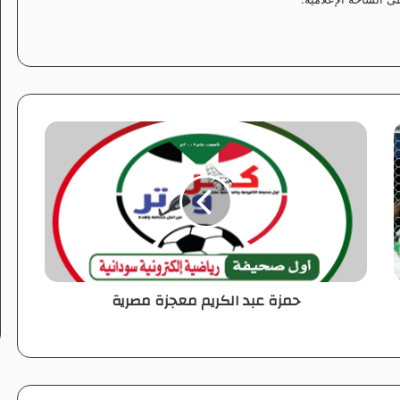
ح
م
ز
ة
ع
ب
د
ا
ل
حمزة عبد الكريم معجزة مصرية
ك
ر
ي
م
م
ع