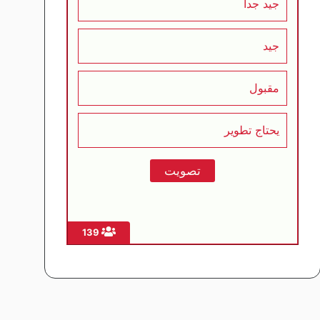
جيد جداً
جيد
مقبول
يحتاج تطوير
139