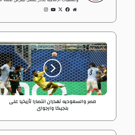
موق
في
‫X
‫Yo
انس
ع
سب
uT
تقر
الوي
وك
ub
ام
ب
e
م
ص
ر
و
ا
ل
س
ع
و
مصر والسعوديه تهدران انتصارا تأريخيا على
د
بلجيكا وارجواى
ي
ه
ت
ه
د