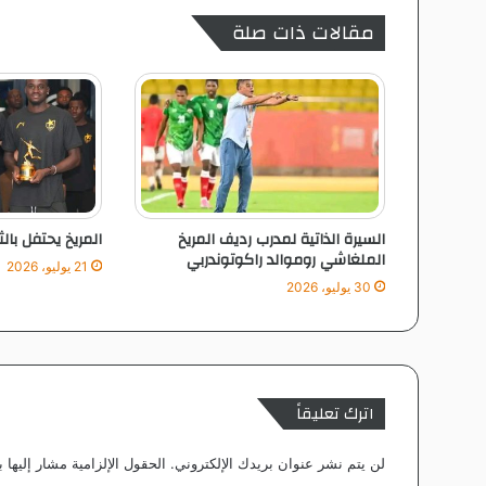
ر
مقالات ذات صلة
ا
ن
ا
ن
ت
ص
ا
ر
ا
السيرة الذاتية لمدرب رديف المريخ
المريخ يحتفل بال
ت
الملغاشي روموالد راكوتوندربي
أ
21 يوليو، 2026
ر
30 يوليو، 2026
ي
خ
ي
ا
ع
اترك تعليقاً
ل
ى
لن يتم نشر عنوان بريدك الإلكتروني.
الحقول الإلزامية مشار إليها ب
ب