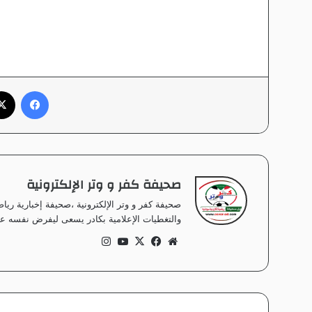
فيسبوك
صحيفة كفر و وتر الإلكترونية
صحيفة كفر و وتر الإلكترونية ،صحيفة إخبارية ر
والتغطيات الإعلامية بكادر يسعى ليفرض نفسه على
موق
في
‫X
‫Yo
انس
ع
سب
uT
تقر
الوي
وك
ub
ام
ب
e