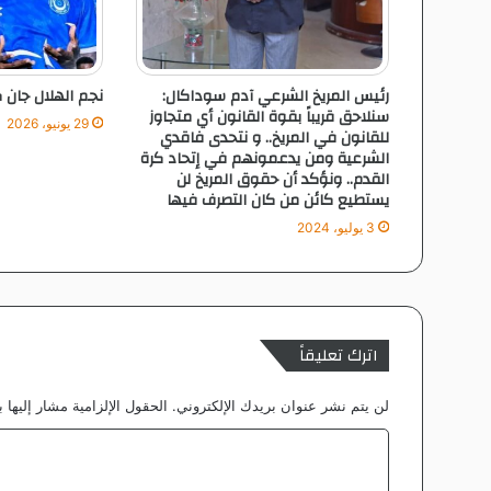
ب
ا
ع
ي
رئيس المريخ الشرعي آدم سوداكال:
نجم الهلال جان 
ه
سنلاحق قريباً بقوة القانون أي متجاوز
ن
29 يونيو، 2026
للقانون في المريخ.. و نتحدى فاقدي
ا
الشرعية ومن يدعمونهم في إتحاد كرة
ر
القدم.. ونؤكد أن حقوق المريخ لن
ي
يستطيع كائن من كان التصرف فيها
ة
3 يوليو، 2024
و
ه
ا
ر
ى
اترك تعليقاً
ك
ي
ن
لن يتم نشر عنوان بريدك الإلكتروني.
الحقول الإلزامية مشار إليها ب
ي
ت
ا
أ
ل
ل