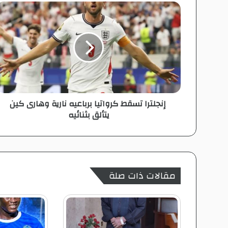
إ
ن
ج
ل
ت
ر
ا
ت
إنجلترا تسقط كرواتيا برباعيه نارية وهارى كين
س
يتألق بثنائيه
ق
ط
ك
ر
و
ا
مقالات ذات صلة
ت
ي
ا
ب
ر