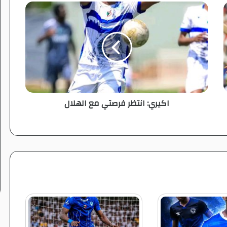
ا
ك
ي
ر
ي
:
ا
ن
ت
اكيري: انتظر فرصتي مع الهلال
ظ
ر
ف
ر
ص
ت
ي
م
ع
ا
ل
ه