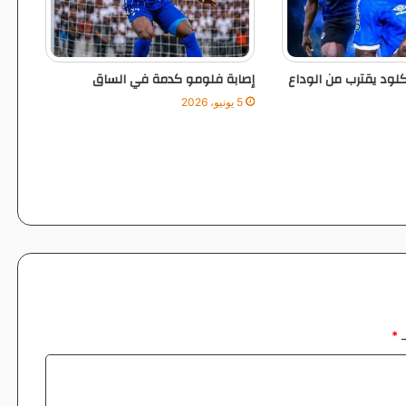
ل
ا
ل
كلود يقترب من الوداع
إصابة فلومو كدمة في الساق
5 يونيو، 2026
ـ
*