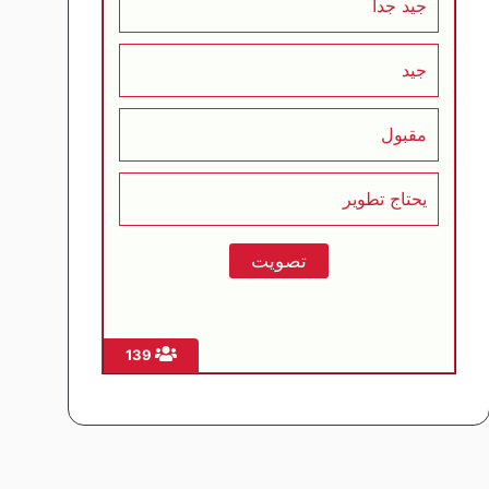
جيد جداً
جيد
مقبول
يحتاج تطوير
139