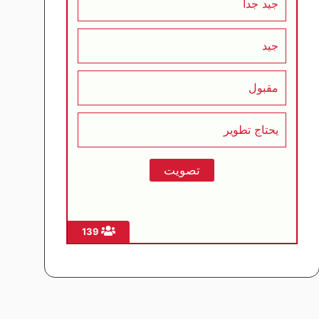
جيد جداً
جيد
مقبول
يحتاج تطوير
139