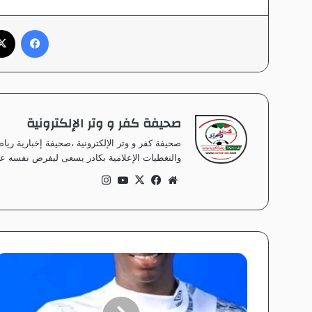
فيسبوك
صحيفة كفر و وتر الإلكترونية
صحيفة كفر و وتر الإلكترونية ،صحيفة إخبارية ر
والتغطيات الإعلامية بكادر يسعى ليفرض نفسه على
موق
في
‫X
‫Yo
انس
ع
سب
uT
تقر
الوي
وك
ub
ام
ب
e
ف
ل
و
م