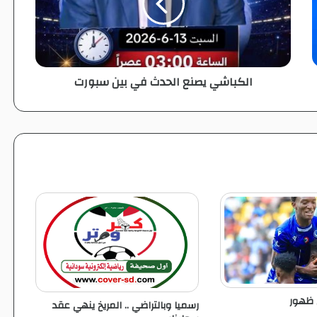
ا
ش
ي
ي
ص
الكباشي يصنع الحدث في بين سبورت
ن
ع
ا
ل
ح
د
ث
ف
ي
ب
ي
ن
س
ب
و
ل ظهور
رسميا وبالتراضي .. المريخ ينهي عقد
ر