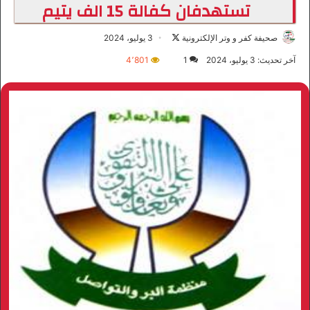
تستهدفان كفالة 15 الف يتيم
صحيفة كفر و وتر الإلكترونية
ت
3 يوليو، 2024
ا
آخر تحديث: 3 يوليو، 2024
1
4٬801
ب
ع
ع
ل
ى
X