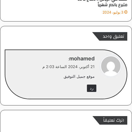
متبرع بالدم شهرياً
3 يوليو، 2024
تعليق واحد
ي
mohamed
:
ق
21 أكتوبر، 2024 الساعة 2:03 م
و
موقع جميل التوفيق
ل
رد
اترك تعليقاً