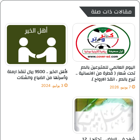
ت
ه
مقالات ذات صلة
ب
ل
ر
ا
ع
ل
ب
ا
ا
ل
ل
س
د
ا
م
ج
ش
د
اليوم العالمي للمتبرعين بالدم
ه
ي
لأهل الخير .. 9500 ريال تنقذ ارملة
تحت شعار ( قطرة من الانسانية ..
ر
وأسرتها من الضياع والشتات
ن
تبرع بالدم ، انقذ الارواح ).
ي
3 يوليو، 2024
7 يونيو، 2026
اً
شهد في الرياض .. تحتاج لـ 12