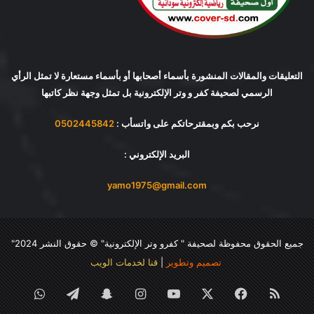
التعليقات والمقالات المنشورة بأسماء أصحابها أو بأسماء مستعارة لا تمثل الرأي
الرسمي لصحيفة كفر و وتر الإلكترونية بل تمثل وجهة نظر كاتبها
نرحب بكم وبمقترحاتكم على واتسأب :
0502445842
البريد الإلكتروني :
yamo1975@gmail.com
جميع الحقوق محفوظة لصحيفة "
كفرو وتر الإلكترونية
" © حقوق النشر 2024"
تصميم وتطوير
|
قنا لخدمات الويب
ملخص
فيسبوك
‫X
‫YouTube
انستقرام
سناب
تيلقرام
واتساب