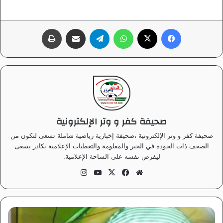
فيسبوك
‫X
واتساب
تيلقرام
مشاركة عبر البريد
طباعة
صحيفة كفر و وتر الإلكترونية
صحيفة كفر و وتر الإلكترونية ،صحيفة إخبارية رياضية شاملة تسعى لتكون من
الصحف ذات الجودة في الخبر والمعلومة والتغطيات الإعلامية بكادر يسعى
ليفرض نفسه على الساحة الإعلامية.
موق
في
‫X
‫Yo
انس
ع
سب
uT
تقر
الوي
وك
ub
ام
ب
e
ش
ه