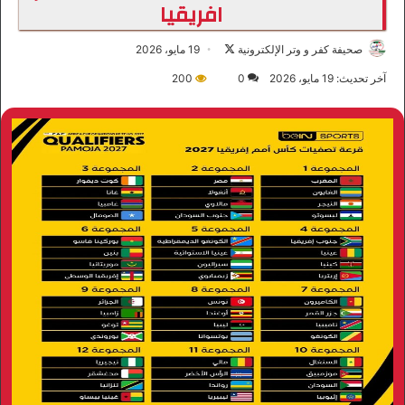
افريقيا
صحيفة كفر و وتر الإلكترونية
ت
19 مايو، 2026
ا
آخر تحديث: 19 مايو، 2026
0
200
ب
ع
ع
ل
ى
X