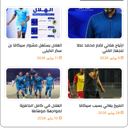
ف
ص
ي
ز
ب
ي
و
ا
ج
ر
ب
ة
ا
ع
و
س
ارتياح هلالي لضم محمد عطا
الهلال يستهل مشوار سيكافا بن
ر
ك
للجهاز الفني
سكر الكينى
و
ر
6 يوليو، 2026
11 يوليو، 2026
ف
ي
ا
ي
ن
ل
ا
س
ت
ا
المريخ يعاني بسبب سيكافا
الهلال في كامل الجاهزية
د
لمواجهة موهانغا
28 يوليو، 2026
ه
10 مايو، 2026