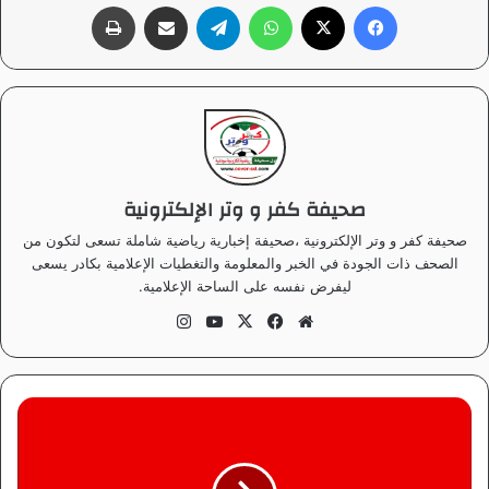
فيسبوك
‫X
واتساب
تيلقرام
مشاركة عبر البريد
طباعة
صحيفة كفر و وتر الإلكترونية
صحيفة كفر و وتر الإلكترونية ،صحيفة إخبارية رياضية شاملة تسعى لتكون من
الصحف ذات الجودة في الخبر والمعلومة والتغطيات الإعلامية بكادر يسعى
ليفرض نفسه على الساحة الإعلامية.
موق
في
‫X
‫Yo
انس
ع
سب
uT
تقر
الوي
وك
ub
ام
ب
e
ا
ل
ه
ل