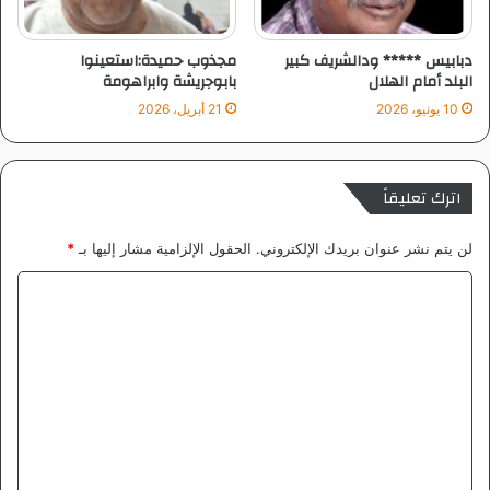
ل
ت
ي
ن
س
ت
دبابيس ***** ودالشريف كبير
مجذوب حميدة:استعينوا
ه
البلد أمام الهلال
بابوجريشة وابراهومة
ي
10 يونيو، 2026
21 أبريل، 2026
اترك تعليقاً
لن يتم نشر عنوان بريدك الإلكتروني.
الحقول الإلزامية مشار إليها بـ
*
ا
ل
ت
ع
ل
ي
ق