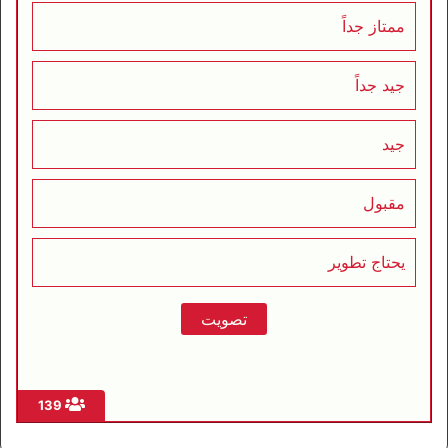
ممتاز جداً
جيد جداً
جيد
مقبول
يحتاج تطوير
139