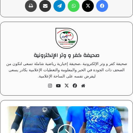
صحيفة كفر و وتر الإلكترونية
صحيفة كفر و وتر الإلكترونية ،صحيفة إخبارية رياضية شاملة تسعى لتكون من
الصحف ذات الجودة في الخبر والمعلومة والتغطيات الإعلامية بكادر يسعى
ليفرض نفسه على الساحة الإعلامية.
موق
في
‫X
‫Yo
انس
ع
سب
uT
تقر
الوي
وك
ub
ام
ب
e
أ
ب
و
ع