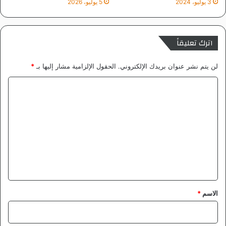
3 يوليو، 2024
5 يوليو، 2026
د
ا
ي
ج
رً
ه
ا
ة
اترك تعليقاً
ع
ف
ا
ر
لن يتم نشر عنوان بريدك الإلكتروني.
الحقول الإلزامية مشار إليها بـ
*
مً
ق
ا
ة
ا
.
ه
ل
.
ا
ل
ت
ا
ع
ن
د
ل
ي
ق
*
الاسم
*