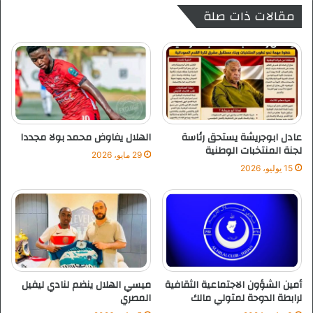
مقالات ذات صلة
س
ج
»
ل
م
ت
د
ر
ي
ا
رً
ل
ا
ا
ل
ق
ل
ص
عادل ابوجريشة يستحق رئاسة
الهلال يفاوض محمد بولا مجددا
ك
ا
لجنة المنتخبات الوطنية
29 مايو، 2026
ر
ء
15 يوليو، 2026
ة
ا
.
ل
.
م
و
ك
«
س
ع
ي
ط
ك
ا
و
أمين الشؤون الاجتماعية الثقافية
ميسي الهلال ينضم لنادي ليفيل
»
م
لرابطة الدوحة لمتولي مالك
المصري
م
و