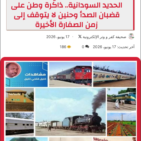
الحديد السودانية.. ذاكرة وطن على
قضبان الصدأ وحنين لا يتوقف إلى
زمن الصفارة الأخيرة
صحيفة كفر و وتر الإلكترونية
ت
17 يونيو، 2026
ا
آخر تحديث: 17 يونيو، 2026
0
186
ب
ع
ع
ل
ى
X