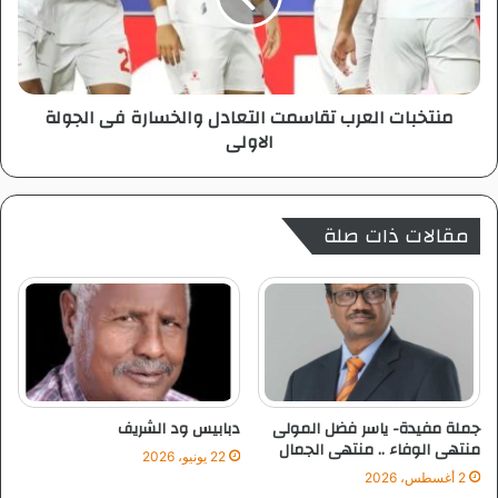
ق
ا
ي
ت
ا
ا
د
ل
منتخبات العرب تقاسمت التعادل والخسارة فى الجولة
ة
ع
الاولى
أ
ر
س
ب
ا
ت
م
ق
مقالات ذات صلة
ة
ا
ل
س
ا
م
س
ت
ت
ا
ض
ل
ا
ت
ف
ع
ة
ا
جملة مفيدة- ياسر فضل المولى
دبابيس ود الشريف
م
د
منتهى الوفاء .. منتهى الجمال
22 يونيو، 2026
ب
ل
2 أغسطس، 2026
ا
و