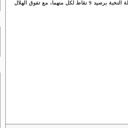
​يُذكر أن المريخ والهلال يتشاركان صدارة مرحلة النخبة برصيد 9 نقاط لكل منهما، مع تفوق الهلال