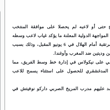
 حتى أو لاعبه لم يحصلا على موافقة المنتخب
المواجهة الدولية المعلنة ما يؤكد غياب لاعب وسطه
المدغشقري “نيكولاس” عن مواجهة القمة المرتقبة أمام الهلال في 6 يونيو المقبل، وذلك بسبب
ن وديتين ضد المغرب وأوغندا.
سي على نيكولاس في إدارة خط وسط الفريق، مما
اد المدغشقري للحصول على استثناء يسمح للاعب
تمد عليهم مدرب المريخ الصربي داركو نوفيتش في