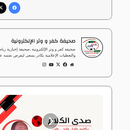
فيسبوك
صحيفة كفر و وتر الإلكترونية
صحيفة كفر و وتر الإلكترونية ،صحيفة إخبارية ر
والتغطيات الإعلامية بكادر يسعى ليفرض نفسه على
موق
في
‫X
‫Yo
انس
ع
سب
uT
تقر
الوي
وك
ub
ام
ب
e
ص
د
ي
ا
ل
ك