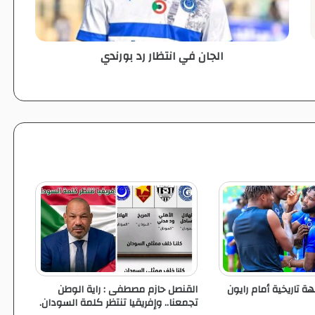
ي
ا
ن
الجان في انتظار رد بورندي
ت
ظ
ا
ر
ر
د
ب
و
ر
ن
د
ي
 تاريخية أمام رايون
القنصل حازم مصطفى : راية الوطن
تجمعنا.. وإفريقيا تنتظر كلمة السودان.