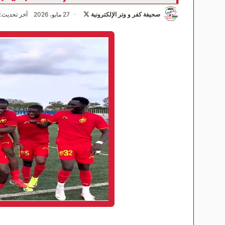
صحيفة كفر و وتر الإلكترونية
ت
27 مايو، 2026
آخر تحديث: 27 مايو، 026
ا
ب
ع
ع
ل
ى
X