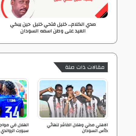
ل
ا
م
صدي الكلام… خليل فتحي خليل حين يبكي
…
العيد على وطن اسمه السودان
خ
ل
ي
ل
ف
ت
مقالات ذات صلة
ح
ي
خ
ل
ي
ل
ح
ي
الاهلي مدني وهلال الفاشر لنهائي
الهلال في مواجهة
ن
كأس السودان
سبورت الرواندي
ي