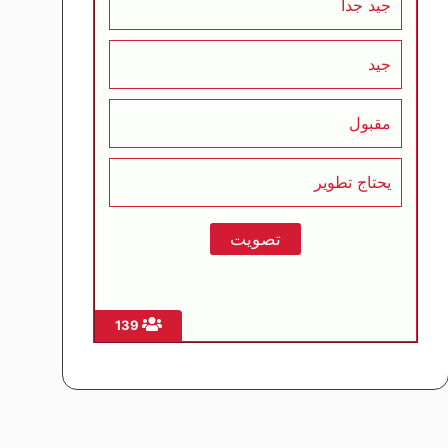
جيد جداً
جيد
مقبول
يحتاج تطوير
139