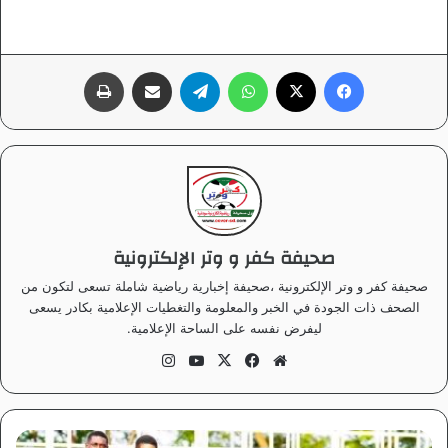
فيسبوك
‫X
واتساب
تيلقرام
مشاركة عبر البريد
طباعة
صحيفة كفر و وتر الإلكترونية
صحيفة كفر و وتر الإلكترونية ،صحيفة إخبارية رياضية شاملة تسعى لتكون من
الصحف ذات الجودة في الخبر والمعلومة والتغطيات الإعلامية بكادر يسعى
ليفرض نفسه على الساحة الإعلامية.
موق
في
‫X
‫Yo
انس
ع
سب
uT
تقر
الوي
وك
ub
ام
ب
e
ا