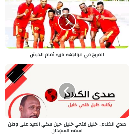
ل
م
ر
ي
خ
ف
ي
م
المريخ في مواجهة نارية أمام الجيش
و
ا
ج
ص
ه
د
ة
ي
ن
ا
ا
ل
ر
ك
ي
ل
ة
ا
أ
م
صدي الكلام… خليل فتحي خليل حين يبكي العيد على وطن
م
…
اسمه السودان
ا
خ