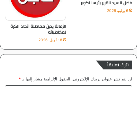
فضل السيد القرير رئيسا لكوبر
ي
6 يوليو، 2026
د
ع
الزمالة يدين مماطلة اتحاد الكرة
ل
لمخاطباته
ى
و
18 أبريل، 2026
ط
ن
ا
اترك تعليقاً
س
م
ه
لن يتم نشر عنوان بريدك الإلكتروني.
الحقول الإلزامية مشار إليها بـ
*
ا
ل
ا
س
ل
و
ت
د
ا
ع
ن
ل
ي