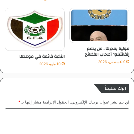
و
ل
ق
ر
ا
ر
ا
ت
مولينا يفجرها.. من يدعم
م
إنفانتينو؟ أصحاب الفضائح
النخبة قائمة في موعدها
ب
9 أغسطس، 2026
10 مايو، 2026
ا
ر
ا
ة
اترك تعليقاً
ا
ل
لن يتم نشر عنوان بريدك الإلكتروني.
الحقول الإلزامية مشار إليها بـ
*
ه
ل
ا
ا
ل
ل
ت