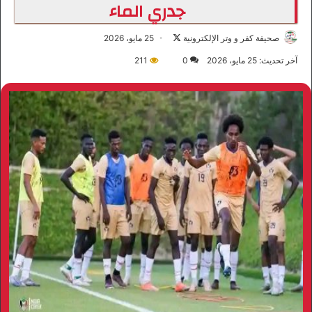
جدري الماء
صحيفة كفر و وتر الإلكترونية
ت
25 مايو، 2026
ا
آخر تحديث: 25 مايو، 2026
0
211
ب
ع
ع
ل
ى
X