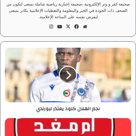
صحيفة كفر و وتر الإلكترونية ،صحيفة إخبارية رياضية شاملة تسعى لتكون من
الصحف ذات الجودة في الخبر والمعلومة والتغطيات الإعلامية بكادر يسعى
ليفرض نفسه على الساحة الإعلامية.
موق
في
‫X
‫Yo
انس
ع
سب
uT
تقر
الوي
وك
ub
ام
ب
e
ن
ج
م
ا
ل
ه
ل
ا
ل
نجم الهلال كلود يعتذر لبورندي
ك
ل
و
ب
د
ي
ي
ا