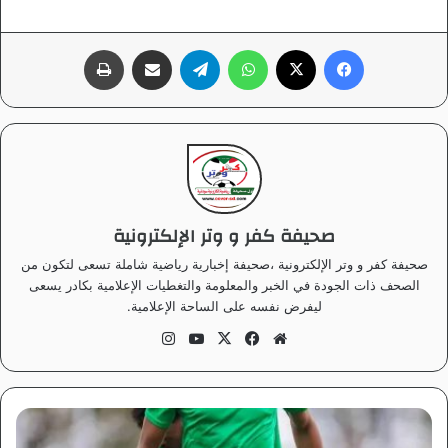
فيسبوك
‫X
واتساب
تيلقرام
مشاركة عبر البريد
طباعة
صحيفة كفر و وتر الإلكترونية
صحيفة كفر و وتر الإلكترونية ،صحيفة إخبارية رياضية شاملة تسعى لتكون من
الصحف ذات الجودة في الخبر والمعلومة والتغطيات الإعلامية بكادر يسعى
ليفرض نفسه على الساحة الإعلامية.
موق
في
‫X
‫Yo
انس
ع
سب
uT
تقر
الوي
وك
ub
ام
ب
e
ع
ا