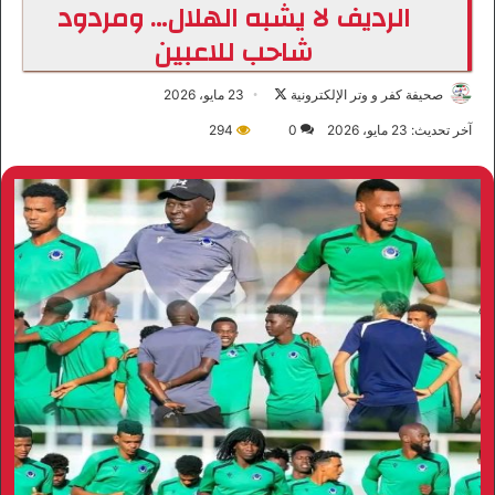
الرديف لا يشبه الهلال… ومردود
شاحب للاعبين
صحيفة كفر و وتر الإلكترونية
ت
23 مايو، 2026
ا
آخر تحديث: 23 مايو، 2026
0
294
ب
ع
ع
ل
ى
X