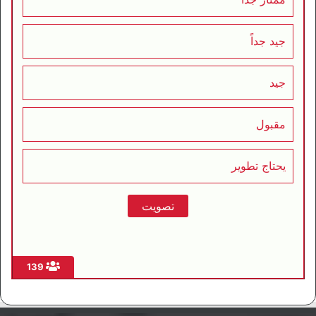
جيد جداً
جيد
مقبول
يحتاج تطوير
139