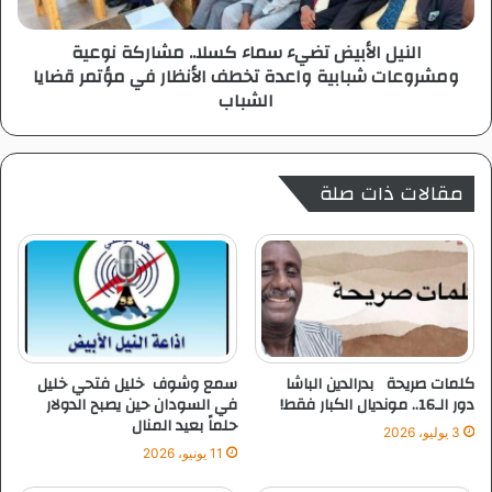
ل
أ
ا
ب
النيل الأبيض تضيء سماء كسلا.. مشاركة نوعية
ل
ي
ومشروعات شبابية واعدة تخطف الأنظار في مؤتمر قضايا
ف
ض
الشباب
ا
ت
ش
ض
ر
ي
ا
ء
مقالات ذات صلة
س
س
ت
م
ح
ا
ق
ء
ا
ك
ل
س
ت
ل
ق
ا
د
.
كلمات صريحة بدرالدين الباشا
سمع وشوف خليل فتحي خليل
ي
.
دور الـ16.. مونديال الكبار فقط!
في السودان حين يصبح الدولار
ر
م
حلماً بعيد المنال
3 يوليو، 2026
و
ش
11 يونيو، 2026
ا
ا
ل
ر