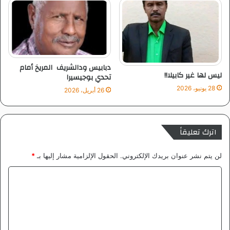
ا
ك
ح
ة
ت
ن
ر
و
ا
ع
م
ي
دبابيس ودالشريف المريخ أمام
ليس لها غير كابيلا!!
ة
تحدي بوجيسيرا
و
28 يونيو، 2026
26 أبريل، 2026
م
ش
ر
و
اترك تعليقاً
ع
ا
لن يتم نشر عنوان بريدك الإلكتروني.
الحقول الإلزامية مشار إليها بـ
*
ت
ش
ا
ب
ل
ا
ب
ت
ي
ع
ة