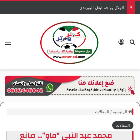
الهلال يواجه ايغل البورندي
بحث عن
تسجيل الدخول
الق
الرئيسية
/
المقالات
المقالات
محمد عبد النبي “ماو”… صانع