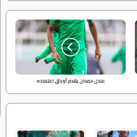
ع
ا
د
ل
ح
م
د
ا
ن
عادل حمدان يقدم أوراق اعتماده
ي
ق
د
م
أ
و
ر
ا
ق