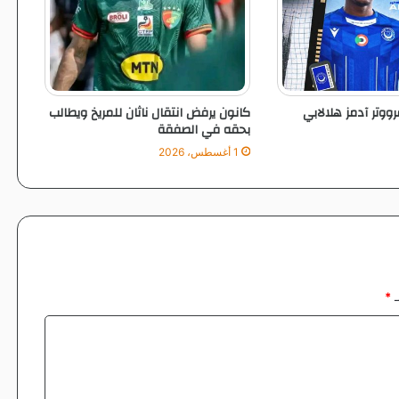
ا
ع
ت
م
ا
د
رووتر آدمز هلالابي
كانون يرفض انتقال ناثان للمريخ ويطالب
ه
بحقه في الصفقة
1 أغسطس، 2026
ـ
*