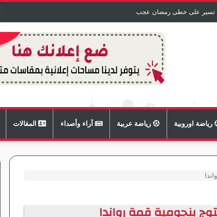
 تسير على خطى رمضان عجب
رياضة اوروبية
رياضة عربية
آراء وأصداء
المقالات
ندا
 بنجومية قمة رواندا