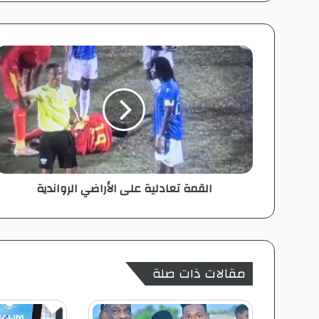
الوي
وك
ub
ام
ب
e
ا
ل
ق
م
ة
ت
ع
ا
د
القمة تعادلية على الأراضي الرواندية
ل
ي
ة
ع
ل
ى
مقالات ذات صلة
ا
ل
أ