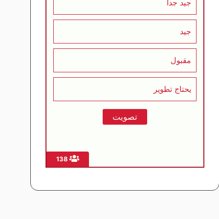
جيد جداً
جيد
مقبول
يحتاج تطوير
138