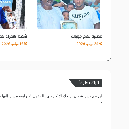
ر
ا
ض
ي
ا
ل
عطبرة تكرم جوباك
تأكيدا لانفراد كف
ر
و
24 يونيو، 2026
16 يوليو، 2026
ا
ن
د
ي
ة
اترك تعليقاً
لن يتم نشر عنوان بريدك الإلكتروني.
الحقول الإلزامية مشار إليها ب
ا
ل
ت