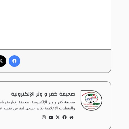
فيسبوك
صحيفة كفر و وتر الإلكترونية
صحيفة كفر و وتر الإلكترونية ،صحيفة إخبارية ر
والتغطيات الإعلامية بكادر يسعى ليفرض نفسه على
موق
في
‫X
‫Yo
انس
ع
سب
uT
تقر