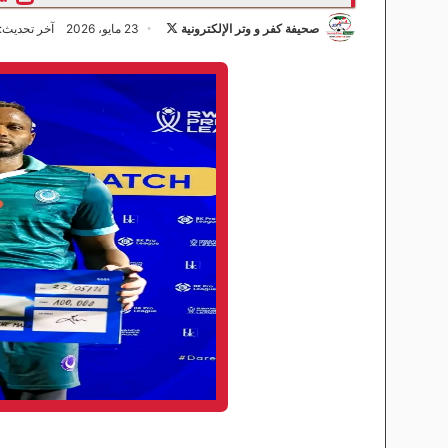
صحيفة كفر و وتر الإلكترونية
ت
23 مايو، 2026
آخر تحديث: 23 مايو، 026
ا
ب
ع
ع
ل
ى
X