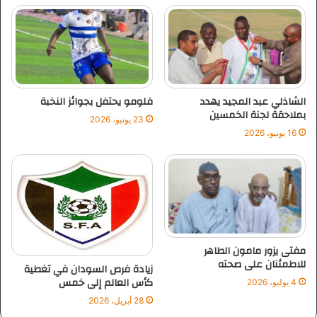
ب
ج
ا
و
ر
م
س
ي
ا
ة
ق
م
الشاذلي عبد المجيد يهدد
فلومو يحتفل بجوائز النخبة
ة
بملاحقة لجنة الخمسين
23 يونيو، 2026
ر
16 يونيو، 2026
و
ا
ن
د
ا
مفتى يزور مامون الطاهر
للاطمئنان على صحته
زيادة فرص السودان في تغطية
كأس العالم إلى خمس
4 يوليو، 2026
28 أبريل، 2026