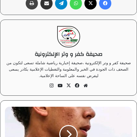
صحيفة كفر و وتر الإلكترونية
صحيفة كفر و وتر الإلكترونية ،صحيفة إخبارية رياضية شاملة تسعى لتكون من
الصحف ذات الجودة في الخبر والمعلومة والتغطيات الإعلامية بكادر يسعى
ليفرض نفسه على الساحة الإعلامية.
موق
في
‫X
‫Yo
انس
ع
سب
uT
تقر
الوي
وك
ub
ام
ب
e
ا
ل
ا
ت
ح