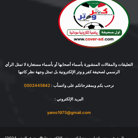
التعليقات والمقالات المنشورة بأسماء أصحابها أو بأسماء مستعارة لا تمثل الرأي
الرسمي لصحيفة كفر و وتر الإلكترونية بل تمثل وجهة نظر كاتبها
نرحب بكم وبمقترحاتكم على واتسأب :
0502445842
البريد الإلكتروني :
yamo1975@gmail.com
جميع الحقوق محفوظة لصحيفة "
كفرو وتر الإلكترونية
" © حقوق النشر 2024"