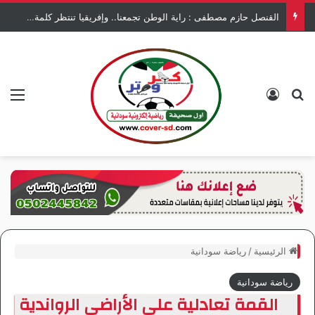
القنصل حازم مصطفى : راية الوطن تجمعنا.. وإفريقيا تنتظر كلمة السودان.
بحث عن
تسجيل الدخول
الق
الرئيسية
/
رياضة سودانية
رياضة سودانية
القمة تعادلية على الأراضي الرواندية