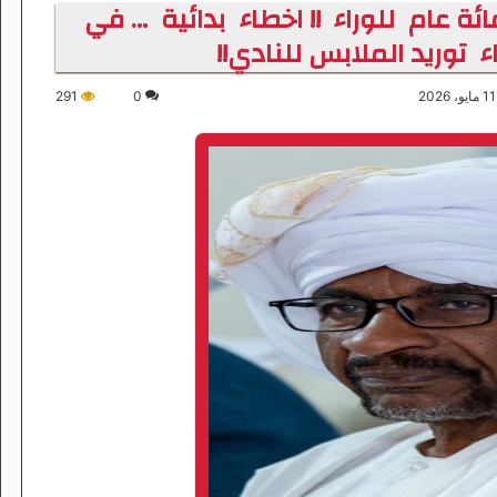
ة عام للوراء !! اخطاء بدائية … في
توريد الملابس للنادي!!
291
0