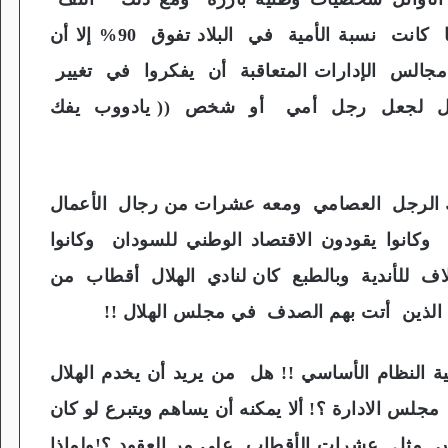
الآلاف من عامة الشعب حول الهلال عندما كانت نسبة الأمية في البلاد تفوق 90% إلا أن
الس الإدارات المتعاقبة أن يفكروا في تغيير
هلال لجعل رجل أمي أو شخص (( يادووب يفك
لك الرجل العصامي ومعه عشرات من رجال الأعمال
كانوا يقودون الاقتصاد الوطني للسودان وكانوا
اف للأندية وبالطبع كان لنادي الهلال أقطاب من
 الذين أتت بهم الصدف في مجلس الهلال !!
النظام الأساسي !! هل من يريد أن يخدم الهلال
لس الادارة ؟! ألا يمكنه أن يساهم ويتبرع لو كان
لس مثل عشرات الأقطاب على مر العقود ؟!ولماذا