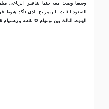
وصيفا وصعد معه بينما يتنافس الرباعى ميل
الصعود الثالث للبريمرليج الذى تأكد هبوط ف
الهبوط الثالث بين توتنهام 38 نقطه وويستهام 36 نقطه ولكل منهما مباراتين حاسمتين ( مفتى )