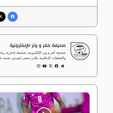
فيسبوك
صحيفة كفر و وتر الإلكترونية
صحيفة كفر و وتر الإلكترونية ،صحيفة إخبارية ر
والتغطيات الإعلامية بكادر يسعى ليفرض نفسه على
موق
في
‫X
‫Yo
انس
ع
سب
uT
تقر
الوي
وك
ub
ام
ب
e
ه
ل
ي
ل