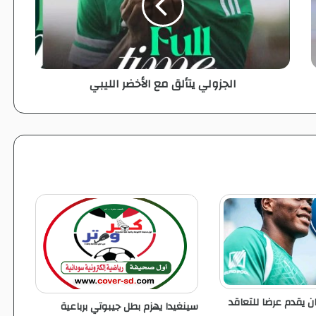
و
ل
ي
ي
ت
الجزولي يتألق مع الأخضر الليبي
أ
ل
ق
م
ع
ا
ل
أ
خ
ض
ر
ا
ل
ل
ي
ن يقدم عرضا للتعاقد
سينغيدا يهزم بطل جيبوتي برباعية
ب