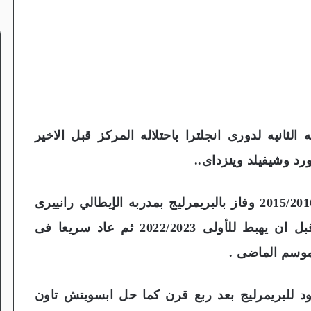
الثانيه لدورى انجلترا باحتلاله المركز قبل الاخير
د وشيفيلد وينزداى..
وكان ليستر قد حقق انجازا داويا فى موسم 2015/2016 وفاز بالبريمرليج بمدربه الإيطالي رانييرى
ونجومه جيمى فاردى وكانتى ورياض محرز قبل ان يهبط للأولى 2022/2023 ثم عاد سريعا فى
موسم الماضى .
عود للبريمرليج بعد ربع قرن كما حل ابسويتش تاون