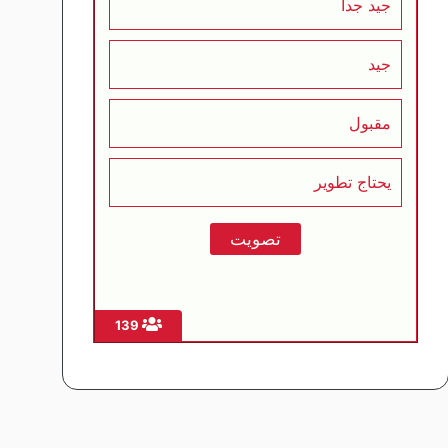
جيد جداً
جيد
مقبول
يحتاج تطوير
139