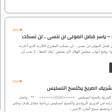
303
– ياسر فضل المولى لن ننسى .. لن نسكت
 فضل المولى لن ننسى .. لن نسكت المقترح الكارثة الذي أجازته
 الـ367 عضوا، وفتح أبواب مجلس الهلال لأي شخص “يفك الخط”، لا يجب أن
339
شريف المريخ يكتسح اتنسليس
 المريخ يكتسح اتنسليس =====(((((((======= ** ..واصل
صاراته في الدوري الرواندي واكتسح ايسنليس برباعية مقابل هدف وعلي
 وحصلو سمح المارد الاحمر…