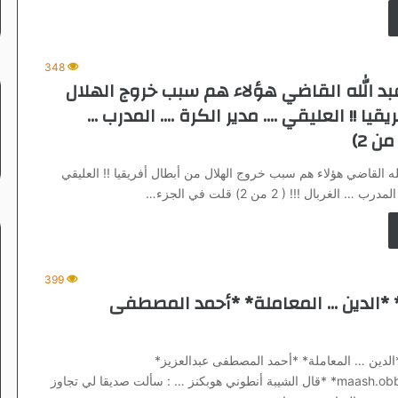
348
بد الله القاضي هؤلاء هم سبب خروج الهلال
قيا !! العليقي …. مدير الكرة …. المدرب …
ه القاضي هؤلاء هم سبب خروج الهلال من أبطال أفريقيا !! العليقي
لغربال !!! ( 2 من 2) قلت في الجزء…
399
* *الدين … المعاملة* *أحمد المصطفى
*الدين … المعاملة* *أحمد المصطفى عبدالعزيز*
*maash.obba@yahoo.com* *قال الشيبة أنطوني هوبكنز … : سألت صديقا لي تجاوز