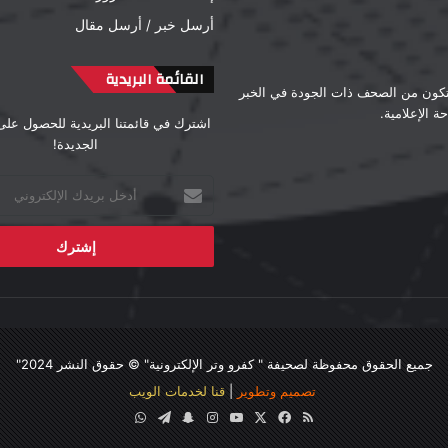
أرسل خبر / أرسل مقال
القائمة البريدية
لتكون من الصحف ذات الجودة في الخبر
 الإعلامية.
اشترك في قائمتنا البريدية للحصول على
الجديدة!
أدخل
بريدك
الإلكتروني
جميع الحقوق محفوظة لصحيفة "
كفرو وتر الإلكترونية
" © حقوق النشر 2024"
تصميم وتطوير
|
قنا لخدمات الويب
ملخص
‫X
فيسبوك
‫YouTube
انستقرام
سناب
تيلقرام
واتساب
الموقع
تشات