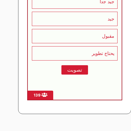
جيد جداً
جيد
مقبول
يحتاج تطوير
139