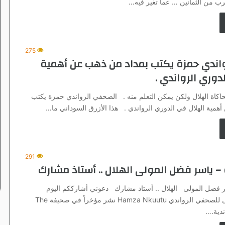
275
اندي حمزة يكتب بمداد من ذهب عن أهمية
دوري الرواندي .
كاة الهلال ولكن يمكن التعلم منه . الصحفي الرواندي حمزة يكتب
همية الهلال في الدوري الرواندي . هذا الأزرق السوداني ما…
291
– ياسر فضل المولى الهلال .. أستاذ مشارك
ر فضل المولى الهلال .. أستاذ مشارك دعوني أشارككم اليوم
مقتطفات من مقال للصحفي الرواندي Hamza Nkuutu نشر مؤخراً في صحيفة The