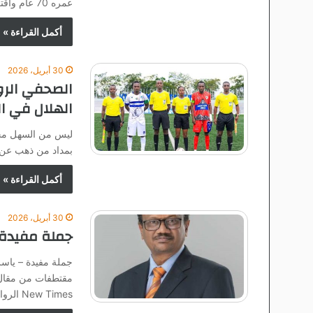
عمره 70 عام واقترب من الثمانين … عما تغير فيه…
أكمل القراءة »
30 أبريل، 2026
الصحفي الرو
الهلال في ال
ليس من السهل محا
بمداد من ذهب عن أ
أكمل القراءة »
30 أبريل، 2026
جملة مفيدة 
جملة مفيدة – ياس
New Times الرواندية.…