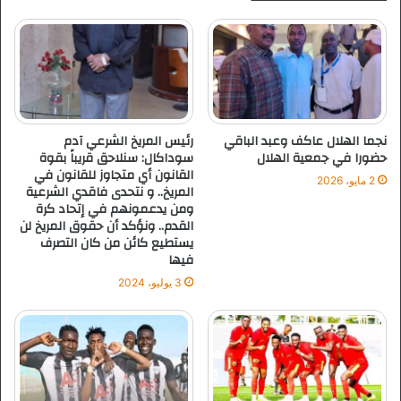
ا
و
ل
ك
ا
س
ا
و
ي
ض
نجما الهلال عاكف وعبد الباقي
رئيس المريخ الشرعي آدم
م
حضورا في جمعية الهلال
سوداكال: سنلاحق قريباً بقوة
القانون أي متجاوز للقانون في
ا
2 مايو، 2026
المريخ.. و نتحدى فاقدي الشرعية
ل
ومن يدعمونهم في إتحاد كرة
ث
القدم.. ونؤكد أن حقوق المريخ لن
ن
يستطيع كائن من كان التصرف
ا
فيها
ئ
3 يوليو، 2024
ي
ا
ل
ك
ن
غ
و