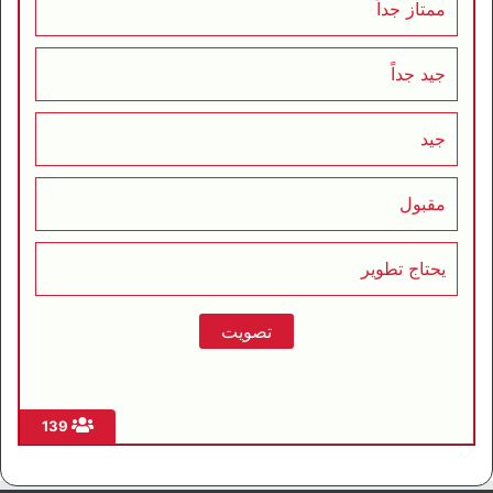
ممتاز جداً
جيد جداً
جيد
مقبول
يحتاج تطوير
139