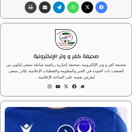
فيسبوك
‫X
واتساب
تيلقرام
مشاركة عبر البريد
طباعة
صحيفة كفر و وتر الإلكترونية
صحيفة كفر و وتر الإلكترونية ،صحيفة إخبارية رياضية شاملة تسعى لتكون من
الصحف ذات الجودة في الخبر والمعلومة والتغطيات الإعلامية بكادر يسعى
ليفرض نفسه على الساحة الإعلامية.
موق
في
‫X
‫Yo
انس
ع
سب
uT
تقر
الوي
وك
ub
ام
ب
e
ك
ا
ظ
م