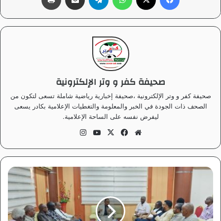
صحيفة كفر و وتر الإلكترونية
صحيفة كفر و وتر الإلكترونية ،صحيفة إخبارية رياضية شاملة تسعى لتكون من
الصحف ذات الجودة في الخبر والمعلومة والتغطيات الإعلامية بكادر يسعى
ليفرض نفسه على الساحة الإعلامية.
موق
في
‫X
‫Yo
انس
ع
سب
uT
تقر
الوي
وك
ub
ام
ب
e
ب
ر
ق
و
و