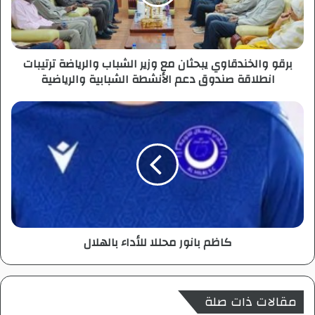
ا
ل
خ
ن
برقو والخندقاوي يبحثان مع وزير الشباب والرياضة ترتيبات
د
انطلاقة صندوق دعم الأنشطة الشبابية والرياضية
ق
ا
و
ك
ي
ا
ي
ظ
ب
م
ح
ب
ث
ا
ا
ن
ن
و
م
ر
كاظم بانور محللا للأداء بالهلال
ع
م
و
ح
ز
ل
ي
ل
مقالات ذات صلة
ر
ا
ا
ل