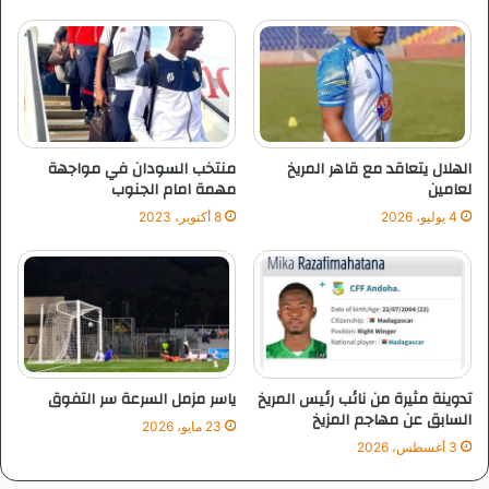
ل
ل
ش
أ
ب
د
ا
ا
ب
ء
و
ب
ا
ا
الهلال يتعاقد مع قاهر المريخ
منتخب السودان في مواجهة
ل
ل
لعامين
مهمة امام الجنوب
ر
ه
4 يوليو، 2026
8 أكتوبر، 2023
ي
ل
ا
ا
ض
ل
ة
ت
ر
ت
ي
تدوينة مثيرة من نائب رئيس المريخ
ياسر مزمل السرعة سر التفوق
ب
السابق عن مهاجم المزيخ
23 مايو، 2026
ا
3 أغسطس، 2026
ت
ا