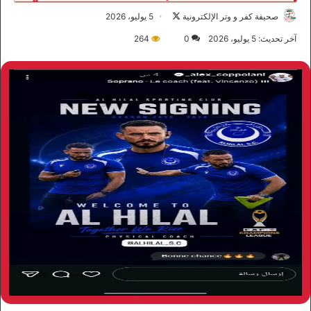
صحيفة كفر و وتر الإلكترونية
ت
5 يوليو، 2026
ا
آخر تحديث: 5 يوليو، 2026
0
264
ب
ع
ع
ل
ى
X