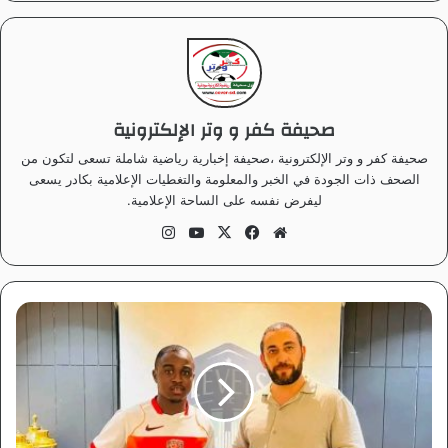
صحيفة كفر و وتر الإلكترونية
صحيفة كفر و وتر الإلكترونية ،صحيفة إخبارية رياضية شاملة تسعى لتكون من
الصحف ذات الجودة في الخبر والمعلومة والتغطيات الإعلامية بكادر يسعى
ليفرض نفسه على الساحة الإعلامية.
موق
في
‫X
‫Yo
انس
ع
سب
uT
تقر
الوي
وك
ub
ام
ب
e
م
ي
س
ي
ا
ل
ه