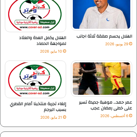
ر
ي
ي
ن
ا
ل
ب
ا
الهلال يحسم صفقة ثلاثة اجانب
الهلال يكمل العدة والعتاد
ش
لمواجهة الحصاد
29 يونيو، 2026
ا
10 مايو، 2026
ا
ل
ه
ل
ا
ل
عمر حمد… موهبة جديدة تسير
إلغاء تجربة منتخبنا أمام القطري
.
على خطى رمضان عجب
بسبب البرجم
.
6 أغسطس، 2026
٦
21 مايو، 2026
م
ل
ف