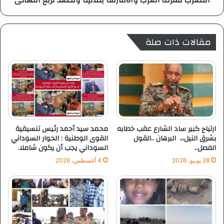
ا
ا
ط
ل
م
ع
مقالات ذات صلة
ئ
ر
ن
ب
ا
و
ن
ا
ع
ل
ل
ا
ى
ف
ص
ا
ح
ر
ارتياح كبير ساد الشارع عقب خطابه
محمد سيد أحمد رئيس تنسيقية
ت
ق
بشرق النيل،، البرهان ..القول
القوى الوطنية : الحوار السوداني
ه
الفصل..
السوداني يجب أن يكون شاملا.
ه
ب
28 يونيو، 2026
4 أغسطس، 2026
ث
ل
ا
ث
ي
ة