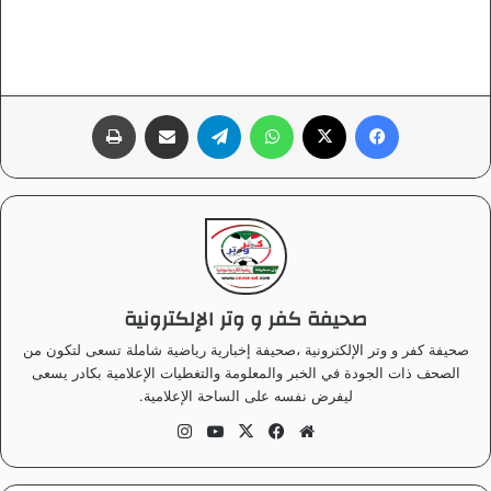
فيسبوك
‫X
واتساب
تيلقرام
مشاركة عبر البريد
طباعة
صحيفة كفر و وتر الإلكترونية
صحيفة كفر و وتر الإلكترونية ،صحيفة إخبارية رياضية شاملة تسعى لتكون من
الصحف ذات الجودة في الخبر والمعلومة والتغطيات الإعلامية بكادر يسعى
ليفرض نفسه على الساحة الإعلامية.
موق
في
‫X
‫Yo
انس
ع
سب
uT
تقر
الوي
وك
ub
ام