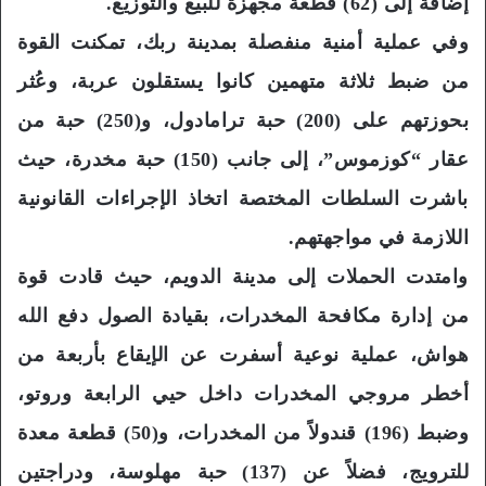
إضافة إلى (62) قطعة مجهزة للبيع والتوزيع.
وفي عملية أمنية منفصلة بمدينة ربك، تمكنت القوة
من ضبط ثلاثة متهمين كانوا يستقلون عربة، وعُثر
بحوزتهم على (200) حبة ترامادول، و(250) حبة من
عقار “كوزموس”، إلى جانب (150) حبة مخدرة، حيث
باشرت السلطات المختصة اتخاذ الإجراءات القانونية
اللازمة في مواجهتهم.
وامتدت الحملات إلى مدينة الدويم، حيث قادت قوة
من إدارة مكافحة المخدرات، بقيادة الصول دفع الله
هواش، عملية نوعية أسفرت عن الإيقاع بأربعة من
أخطر مروجي المخدرات داخل حيي الرابعة وروتو،
وضبط (196) قندولاً من المخدرات، و(50) قطعة معدة
للترويج، فضلاً عن (137) حبة مهلوسة، ودراجتين