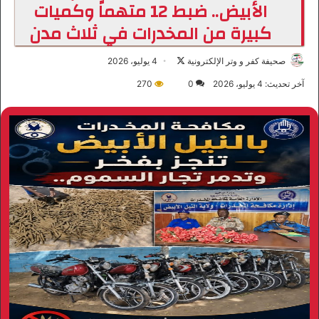
الأبيض.. ضبط 12 متهماً وكميات
كبيرة من المخدرات في ثلاث مدن
صحيفة كفر و وتر الإلكترونية
ت
4 يوليو، 2026
ا
آخر تحديث: 4 يوليو، 2026
0
270
ب
ع
ع
ل
ى
X