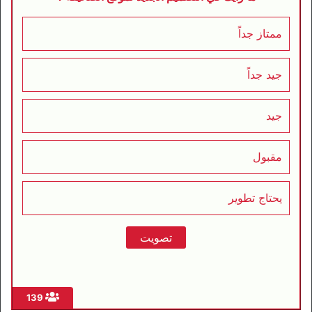
ممتاز جداً
جيد جداً
جيد
مقبول
يحتاج تطوير
139