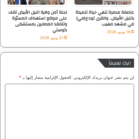
و
ت
عاصفة مدمرة تنهي حياة تلميذة
لجنة أمن ولاية النيل الأبيض تقف
ص
بالنيل الأبيض.. والقرى تودع{مي}
على موقع استهداف المسيّرة
في مشهد مهيب
وتتفقد المصابين بمستشفى
ع
كوستي
د
16 يونيو، 2026
ل
21 يونيو، 2026
ر
ب
ع
اترك تعليقاً
ا
ل
ن
لن يتم نشر عنوان بريدك الإلكتروني.
الحقول الإلزامية مشار إليها بـ
*
ه
ا
ا
ئ
ل
ى
ت
ع
ل
ي