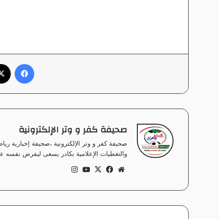
فيسبوك
صحيفة كفر و وتر الإلكترونية
صحيفة كفر و وتر الإلكترونية ،صحيفة إخبارية ر
والتغطيات الإعلامية بكادر يسعى ليفرض نفسه على
موق
في
‫X
‫Yo
انس
ع
سب
uT
تقر
الوي
وك
ub
ام
ب
e