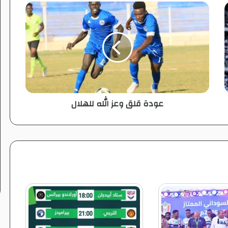
ع
و
د
ة
ق
ل
ق
و
ع
عودة قلق وعز الله للهلال
ز
ا
ل
ل
ه
ل
ل
ه
ل
ا
ل