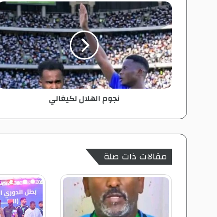
ن
ج
و
م
ا
ل
ه
ل
ا
نجوم الهلال لكيغالي
ل
ل
ك
ي
غ
ا
مقالات ذات صلة
ل
ي