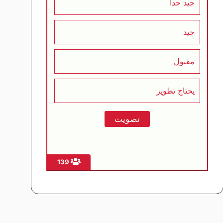
جيد جداً
جيد
مقبول
يحتاج تطوير
139