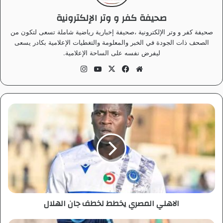
صحيفة كفر و وتر الإلكترونية
صحيفة كفر و وتر الإلكترونية ،صحيفة إخبارية رياضية شاملة تسعى لتكون من
الصحف ذات الجودة في الخبر والمعلومة والتغطيات الإعلامية بكادر يسعى
ليفرض نفسه على الساحة الإعلامية.
موق
في
‫X
‫Yo
انس
ع
سب
uT
تقر
الوي
وك
ub
ام
ب
e
ا
ل
ا
ه
ل
ي
ا
ل
م
الاهلي المصري يخطط لخطف جان الهلال
ص
ر