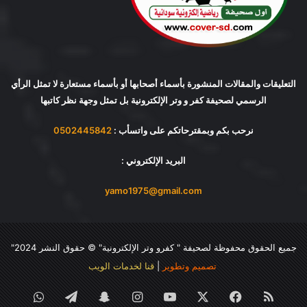
التعليقات والمقالات المنشورة بأسماء أصحابها أو بأسماء مستعارة لا تمثل الرأي
الرسمي لصحيفة كفر و وتر الإلكترونية بل تمثل وجهة نظر كاتبها
نرحب بكم وبمقترحاتكم على واتسأب :
0502445842
البريد الإلكتروني :
yamo1975@gmail.com
جميع الحقوق محفوظة لصحيفة "
كفرو وتر الإلكترونية
" © حقوق النشر 2024"
تصميم وتطوير
|
قنا لخدمات الويب
ملخص
فيسبوك
‫X
‫YouTube
انستقرام
سناب
تيلقرام
واتساب