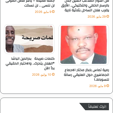
من أسوار الملاعب حسين جلال
جملة مفيدة – ياسر فضل المولى
ل
بالرسم الخطي والتكتيكي.. الأزرق
لن ننسى .. لن نسكت
يضرب هلال الساحل بثلاثية نارية
ه
9 مايو، 2026
ل
29 مايو، 2026
ا
ل
م
ا
ر
ا
كلمات صريحة بدرالدين الباشا
*الهلال يتحرك.. والاختبار الحقيقي
بدأ الآن
رمية تماس بابكر مختار الاجماع
الجماهيري حول العليقي رسالة
10 يوليو، 2026
للسوباط..!
9 مايو، 2026
اترك تعليقاً