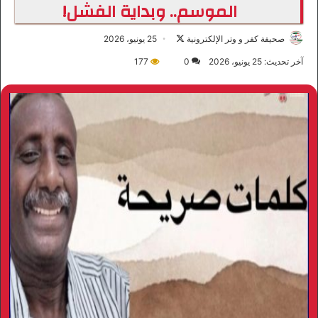
الموسم.. وبداية الفشل!
صحيفة كفر و وتر الإلكترونية
ت
25 يونيو، 2026
ا
آخر تحديث: 25 يونيو، 2026
0
177
ب
ع
ع
ل
ى
X