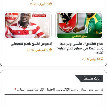
18 أبريل، 2026
*
غ
ي
ا
ب
ا
ل
س
صراع القناص”.. الأهلي وبيراميدز
تاديوس نكينغ ينضم للافريقي
وسيراميكا في سباق لضم “دبابة”
ي
2 أغسطس، 2026
تشاد!
ا
س
13 يوليو، 2026
ة
ا
ل
اترك تعليقاً
ع
ا
م
لن يتم نشر عنوان بريدك الإلكتروني.
الحقول الإلزامية مشار إليها بـ
*
ة
.
ا
.
ل