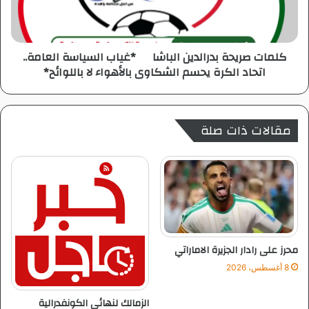
و
ر
ر
ي
ي
ح
كلمات صريحة بدرالدين الباشا *غياب السياسة العامة..
ة
اتحاد الكرة يحسم الشكاوى بالأهواء لا باللوائح*
ب
د
ر
ا
مقالات ذات صلة
ل
د
ي
ن
ا
ل
ب
ا
ش
محرز على رادار الجزيرة الاماراتي
ا
8 أغسطس، 2026
الزمالك لنهائي الكونفدرالية