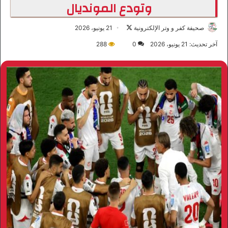
وتودع المونديال
صحيفة كفر و وتر الإلكترونية
ت
21 يونيو، 2026
ا
آخر تحديث: 21 يونيو، 2026
0
288
ب
ع
ع
ل
ى
X