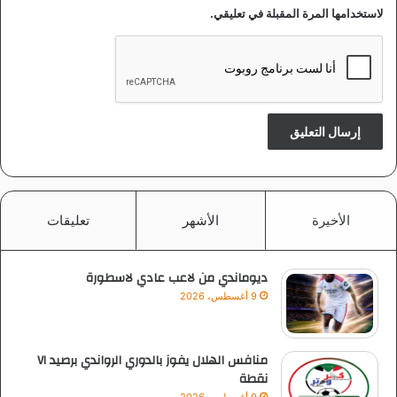
لاستخدامها المرة المقبلة في تعليقي.
ا
ل
أ
ه
و
ا
ء
ل
ا
ب
ا
الأخيرة
الأشهر
تعليقات
ل
ل
و
ديوماندي من لاعب عادي لاسطورة
ا
ئ
9 أغسطس، 2026
ح
*
منافس الهلال يفوز بالدوري الرواندي برصيد ٧١
نقطة