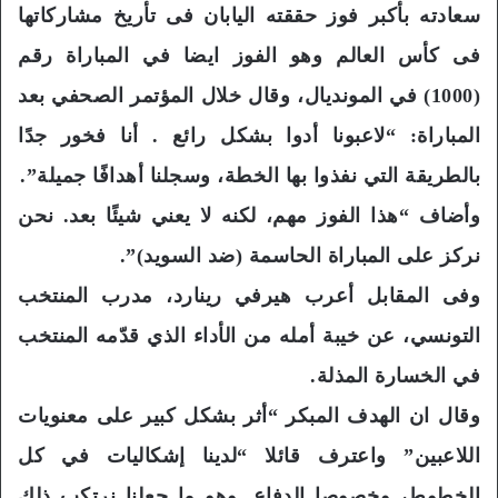
سعادته بأكبر فوز حققته اليابان فى تأريخ مشاركاتها
فى كأس العالم وهو الفوز ايضا في المباراة رقم
(1000) في المونديال، وقال خلال المؤتمر الصحفي بعد
المباراة: “لاعبونا أدوا بشكل رائع . أنا فخور جدًا
بالطريقة التي نفذوا بها الخطة، وسجلنا أهدافًا جميلة”.
وأضاف “هذا الفوز مهم، لكنه لا يعني شيئًا بعد. نحن
نركز على المباراة الحاسمة (ضد السويد)”.
وفى المقابل أعرب هيرفي رينارد، مدرب المنتخب
التونسي، عن خيبة أمله من الأداء الذي قدّمه المنتخب
في الخسارة المذلة.
وقال ان الهدف المبكر “أثر بشكل كبير على معنويات
اللاعبين” واعترف قائلا “لدينا إشكاليات في كل
الخطوط، وخصوصا الدفاع. وهو ما جعلنا نرتكب ذلك