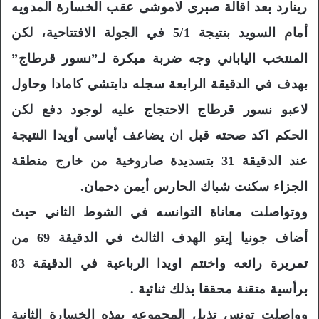
رينارد بعد اقالة صبرى لاموشى عقب الخسارة المدويه
أمام السويد بنتيجة 5/1 في الجولة الافتتاحية، لكن
المنتخب الياباني وجه ضربة مبكرة لـ”نسور قرطاج”
بهدف في الدقيقة الرابعة سجله دايتشي كامادا وحاول
لاعبو نسور قرطاج الاحتجاج عليه لوجود دفع لكن
الحكم اكد صحته قبل ان يضاعف أياسي أويدا النتيجة
عند الدقيقة 31 بتسديدة صاروخية من خارج منطقة
الجزاء سكنت شباك الحارس أيمن دحمان.
ووتواصلت معاناة التوانسه في الشوط الثاني حيث
أضاف جونيا إيتو الهدف الثالث في الدقيقة 69 من
تمريرة رائعه واختتم اويدا الرباعية في الدقيقة 83
برأسية متقنة محققا بذلك ثنائية .
وواصلت تونس تذيل المجموعه بهذه الخسارة الثانية