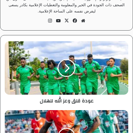
الصحف ذات الجودة في الخبر والمعلومة والتغطيات الإعلامية بكادر يسعى
ليفرض نفسه على الساحة الإعلامية.
موق
في
‫X
‫Yo
انس
ع
سب
uT
تقر
الوي
وك
ub
ام
ب
e
ع
و
د
ة
ق
ل
ق
و
ع
عودة قلق وعز الله للهلال
ز
ا
ل
ن
ل
ج
ه
م
ل
ا