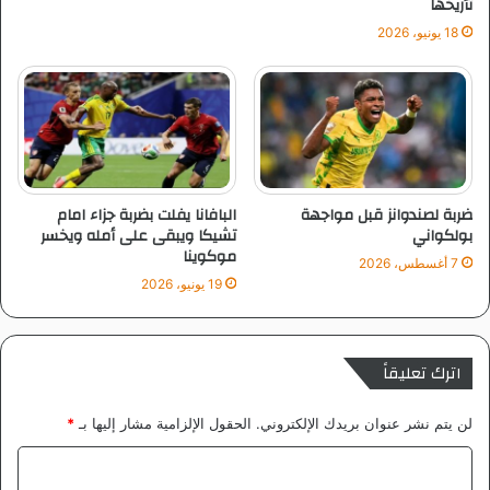
تأريخها
ع
ا
18 يونيو، 2026
ل
ص
د
ا
ر
ة
و
ت
ضربة لصندوانز قبل مواجهة
البافانا يفلت بضربة جزاء امام
ف
بولكواني
تشيكا ويبقى على أمله ويخسر
موكوينا
ق
7 أغسطس، 2026
د
19 يونيو، 2026
ر
ا
ف
اترك تعليقاً
ي
ي
ن
لن يتم نشر عنوان بريدك الإلكتروني.
الحقول الإلزامية مشار إليها بـ
*
ي
ا
ا