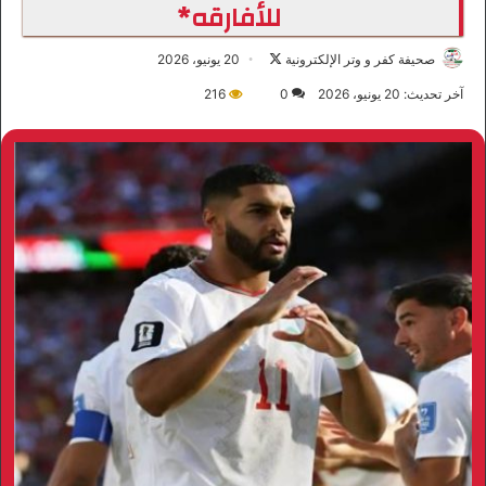
للأفارقه*
صحيفة كفر و وتر الإلكترونية
ت
20 يونيو، 2026
ا
آخر تحديث: 20 يونيو، 2026
0
216
ب
ع
ع
ل
ى
X