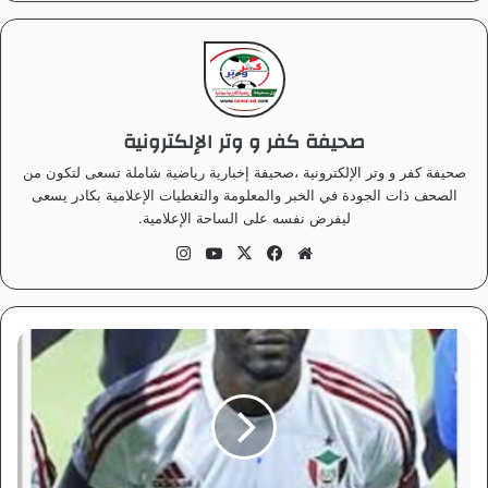
صحيفة كفر و وتر الإلكترونية
صحيفة كفر و وتر الإلكترونية ،صحيفة إخبارية رياضية شاملة تسعى لتكون من
الصحف ذات الجودة في الخبر والمعلومة والتغطيات الإعلامية بكادر يسعى
ليفرض نفسه على الساحة الإعلامية.
موق
في
‫X
‫Yo
انس
ع
سب
uT
تقر
الوي
وك
ub
ام
ب
e
ا
ل
م
ر
ي
خ
ي