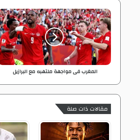
ا
ل
م
غ
ر
ب
ف
ى
م
المغرب فى مواجهة ملتهبه مع البرازيل
و
ا
ج
ه
ة
م
مقالات ذات صلة
ل
ت
ه
ب
ه