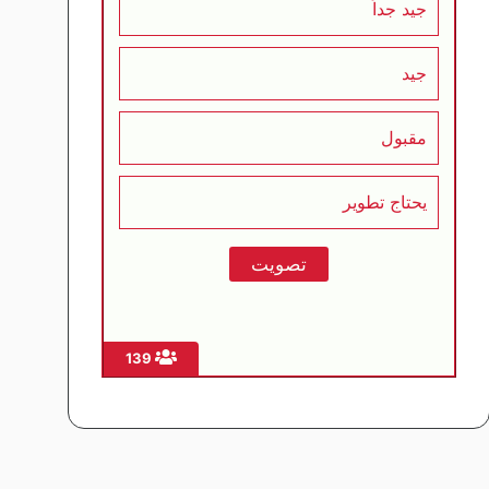
جيد جداً
جيد
مقبول
يحتاج تطوير
139