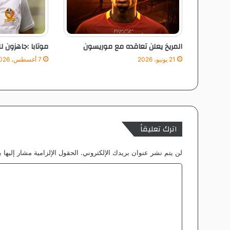
م
ع
ا
ل
المريخ يعلن تعاقده مع موريسون
موتابا :جاهزون لل
ب
ر
21 يونيو، 2026
7 أغسطس، 2026
ا
ز
ي
ل
اترك تعليقاً
لن يتم نشر عنوان بريدك الإلكتروني.
الحقول الإلزامية مشار إليها ب
ا
ل
ت
ع