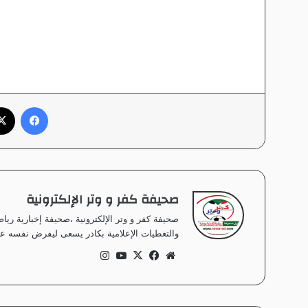
فيسبوك
صحيفة كفر و وتر الإلكترونية
صحيفة كفر و وتر الإلكترونية ،صحيفة إخبارية ر
والتغطيات الإعلامية بكادر يسعى ليفرض نفسه على
موق
في
‫X
‫Yo
انس
ع
سب
uT
تقر
الوي
وك
ub
ام
ب
e