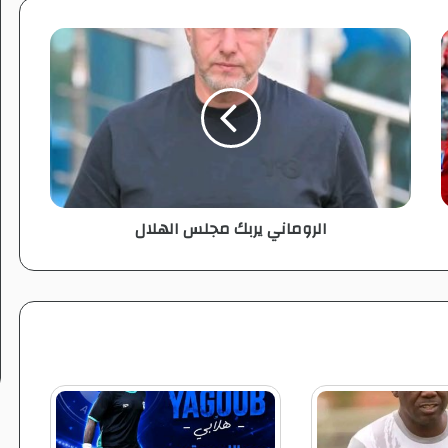
ا
ل
ر
و
م
ا
ن
ي
ي
الروماني يربك مجلس الهلال
ر
ب
ك
م
ج
ل
س
ا
ل
ه
ل