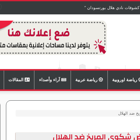
 كشوفات نادي هلال بورتسودان ”
رياضة اوروبية
رياضة عربية
آراء وأصداء
المقالات
خ ضد الهلال
ض شكوى المريخ ضد الهلال