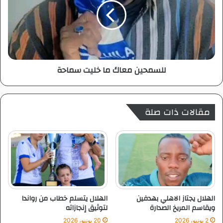
ك
م
ا
ح
ن
ي
ت
ن
ص
م
ف
ع
للسمحين معاك ما خليت سماحة
و
ا
ة
ك
م
ا
مقالات ذات صلة
خ
ل
ي
ت
س
م
ا
ح
ة
الهلال يجتاز الاهلي بهدفين
الهلال يتسلم خطاب من رواندا
ويقاسم المريخ الصدارة
لتوثيق إنجازاته
2 يونيو، 2026
20 يونيو، 2026