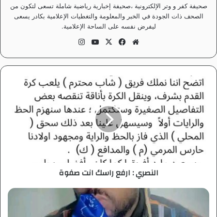
صحيفة كفر و وتر الإلكترونية ،صحيفة إخبارية رياضية شاملة تسعى لتكون من
الصحف ذات الجودة في الخبر والمعلومة والتغطيات الإعلامية بكادر يسعى
ليفرض نفسه على الساحة الإعلامية.
موق
في
‫X
‫Yo
انس
ع
سب
uT
تقر
الوي
وك
ub
ام
ب
e
ا
ل
ن
ص
ر
ي
:
ا
ر
النصري : ارفع راسك انت صفوة
ف
ع
ر
ل
ا
ل
س
س