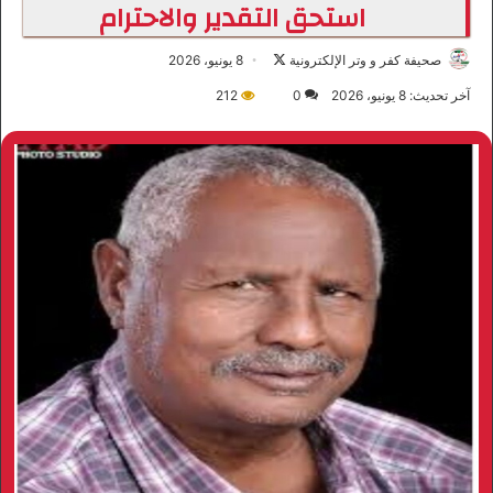
استحق التقدير والاحترام
صحيفة كفر و وتر الإلكترونية
ت
8 يونيو، 2026
ا
آخر تحديث: 8 يونيو، 2026
0
212
ب
ع
ع
ل
ى
X