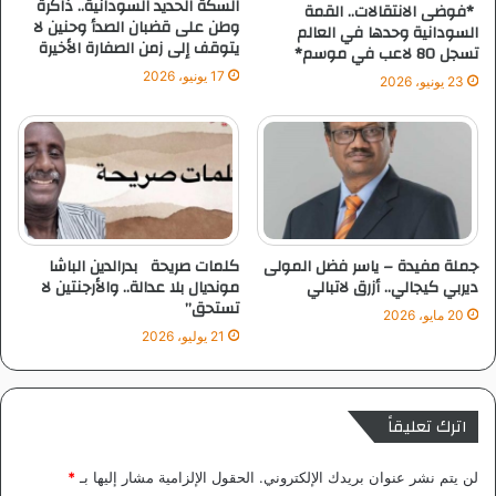
السكة الحديد السودانية.. ذاكرة
*فوضى الانتقالات.. القمة
ا
وطن على قضبان الصدأ وحنين لا
السودانية وحدها في العالم
يتوقف إلى زمن الصفارة الأخيرة
ل
تسجل 80 لاعب في موسم*
إ
17 يونيو، 2026
23 يونيو، 2026
ن
ج
ا
ز
ا
ت
ي
ك
جملة مفيدة – ياسر فضل المولى
كلمات صريحة بدرالدين الباشا
ت
ديربي كيجالي.. أزرق لاتبالي
مونديال بلا عدالة.. والأرجنتين لا
ب
تستحق”
20 مايو، 2026
ف
21 يوليو، 2026
ص
ل
ا
ل
اترك تعليقاً
أ
ه
لن يتم نشر عنوان بريدك الإلكتروني.
الحقول الإلزامية مشار إليها بـ
*
ل