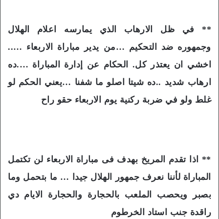
** في ظل الارهاب الذي يمارسه اعلام الهلال
وجمهوره ضد التحكيم …من يدير مباراة الاربعاء …..
اخشي ان يعتذر كل. الحكام عن إدارة المباراة ….ده
ارهاب شديد ..ده شيتا اصلو ما شفنا …يعني الحكم لو
غلط ولو في ضربة ركنية يوم الاربعاء حقو راح
** اذا تقدم المريخ بهدف فى مباراة الاربعاء لن تكتمل
المباراة لأننا نعرف جمهور الهلال جيدا … ما بتحمل وما
بصبر ويحصب الملعب بالحجارة والحجارة الايام دي
راقدة جنب استاد الخرطوم