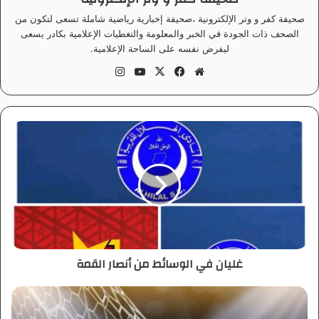
صحيفة كفر و وتر الإلكترونية ،صحيفة إخبارية رياضية شاملة تسعى لتكون من
الصحف ذات الجودة في الخبر والمعلومة والتغطيات الإعلامية بكادر يسعى
ليفرض نفسه على الساحة الإعلامية.
موق
في
‫X
‫Yo
انس
ع
سب
uT
تقر
الوي
وك
ub
ام
ب
e
غ
ل
ي
ا
ن
ف
ي
ا
ل
غليان في الوسائط من أنصار القمة
و
س
ا
م
ئ
ح