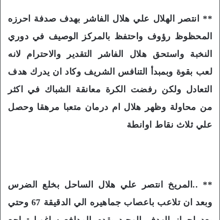
** انتصر الهلال علي هلال الفاشر بهدف صدفة احرزه
المحظوظ رؤوف واحتفظ بالمركز الوصيف في دوري
النخبة واستحق هلال الفاشر التقدير والاحترام لانه
لعب بقوة وبمبدأ التنافس الشريف وكاد ان يدرك هدف
التعادل ولكن رفضت الكرة معانقة الشباك في اكثر
من محاولة وظهر هلال ام درمان متعبا مرهقا وحصل
علي ثلاث نقاط اوانطة
** ..المريخ انتصر علي هلال الساحل بخلع الضرس
وبعد ان تلاعب باعصاب جماهيره الي الدقيقة 67 وحتي
بعد احراز الهدف الوحيد بقدم المدافع ساغوبا تراجع