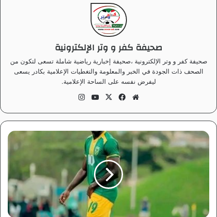
صحيفة كفر و وتر الإلكترونية
صحيفة كفر و وتر الإلكترونية ،صحيفة إخبارية رياضية شاملة تسعى لتكون من
الصحف ذات الجودة في الخبر والمعلومة والتغطيات الإعلامية بكادر يسعى
ليفرض نفسه على الساحة الإعلامية.
موق
في
‫X
‫Yo
انس
ع
سب
uT
تقر
الوي
وك
ub
ام
ب
e
ث
ل
ا
ث
ة
أ
ن
د
ي