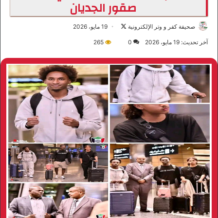
صقور الجديان
صحيفة كفر و وتر الإلكترونية
ت
19 مايو، 2026
ا
آخر تحديث: 19 مايو، 2026
0
265
ب
ع
ع
ل
ى
X