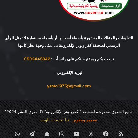
التعليقات والمقالات المنشورة بأسماء أصحابها أو بأسماء مستعارة لا تمثل الرأي
الرسمي لصحيفة كفر و وتر الإلكترونية بل تمثل وجهة نظر كاتبها
نرحب بكم وبمقترحاتكم على واتسأب :
0502445842
البريد الإلكتروني :
yamo1975@gmail.com
جميع الحقوق محفوظة لصحيفة "
كفرو وتر الإلكترونية
" © حقوق النشر 2024"
تصميم وتطوير
|
قنا لخدمات الويب
ملخص
فيسبوك
‫X
‫YouTube
انستقرام
سناب
تيلقرام
واتساب