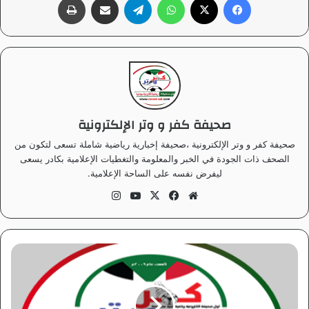
صحيفة كفر و وتر الإلكترونية
صحيفة كفر و وتر الإلكترونية ،صحيفة إخبارية رياضية شاملة تسعى لتكون من
الصحف ذات الجودة في الخبر والمعلومة والتغطيات الإعلامية بكادر يسعى
ليفرض نفسه على الساحة الإعلامية.
موق
في
‫X
‫Yo
انس
ع
سب
uT
تقر
الوي
وك
ub
ام
ب
e
ي
و
ن
ا
ي