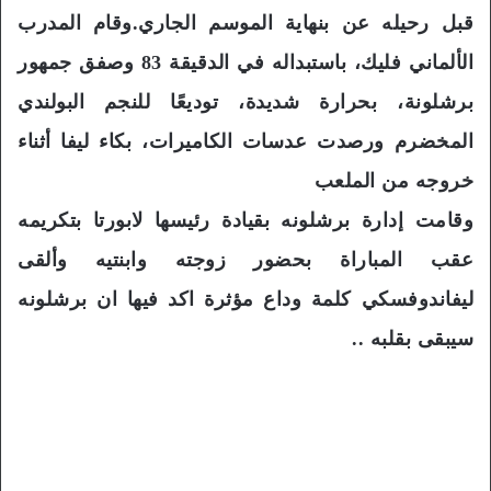
قبل رحيله عن بنهاية الموسم الجاري.وقام المدرب
الألماني فليك، باستبداله في الدقيقة 83 وصفق جمهور
برشلونة، بحرارة شديدة، توديعًا للنجم البولندي
المخضرم ورصدت عدسات الكاميرات، بكاء ليفا أثناء
خروجه من الملعب
وقامت إدارة برشلونه بقيادة رئيسها لابورتا بتكريمه
عقب المباراة بحضور زوجته وابنتيه وألقى
ليفاندوفسكي كلمة وداع مؤثرة اكد فيها ان برشلونه
سيبقى بقلبه ..