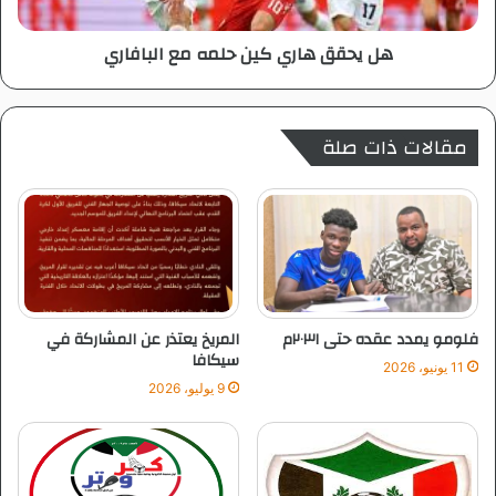
ر
ا
ب
ر
هل يحقق هاري كين حلمه مع البافاري
ج
ي
د
ك
ة
ي
ت
ن
مقالات ذات صلة
أ
ح
ه
ل
ب
م
ا
ه
ل
م
ل
ع
ن
ا
خ
ل
ب
ب
فلومو يمدد عقده حتى ٢٠٣١م
المريخ يعتذر عن المشاركة في
ة
ا
سيكافا
11 يونيو، 2026
ف
9 يوليو، 2026
ا
ر
ي