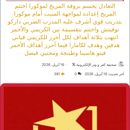
التعادل يحسم بروفة المريخ لموكورا اختتم
المريخ إعداده لمواجهة السبت أمام موكورا
بتدريب قوي أشرف عليه المدرب الصربي داركو
نوفيتش واختتم بتقسيمة بين الكريمي والأحمر
انتهت بثلاثة أهداف لكل أحرز للكريمي قباني
هدفين وهدف لكامارا فيما أحرز أهداف الأحمر
فينو هاسينا وطبنجة ومجتبي فيصل
صحيفة كفر و وتر الإلكترونية
ت
16 أبريل، 2026
ا
آخر تحديث: 16 أبريل، 2026
0
381
ب
ع
ع
ل
ى
X