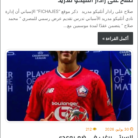
صلاح على رادار أتلتيكو مدريد
صلاح على رادار أتلتيكو مدريد ذكر موقع “FICHAJES” الإسباني أن إدارة
نادي أتلتيكو مدريد الأسباني تدرس تقديم عرض رسمي للمصري ” محمد
صلاح ” يتضمن عقدًا لمدة موسمين مع…
أكمل القراءة »
30 يوليو، 2026
212
السيتي يرغب في ضم بوعدي