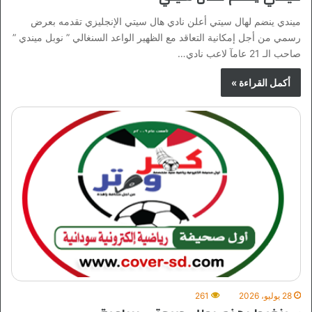
ميندي ينضم لهال سيتي أعلن نادي هال سيتي الإنجليزي تقدمه بعرض
رسمي من أجل إمكانية التعاقد مع الظهير الواعد السنغالي ” نوبل ميندي ”
صاحب الـ 21 عامآ لاعب نادي…
أكمل القراءة »
28 يوليو، 2026
261