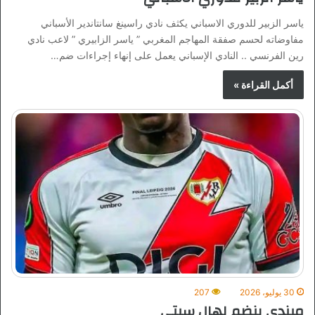
ياسر الزبير للدوري الاسباني يكثف نادي راسينغ سانتاندير الأسباني
مفاوضاته لحسم صفقة المهاجم المغربي ” ياسر الزابيري ” لاعب نادي
رين الفرنسي .. النادي الإسباني يعمل على إنهاء إجراءات ضم…
أكمل القراءة »
30 يوليو، 2026
207
ميندي ينضم لهال سيتي