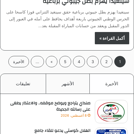
سينغيدا يهزم بطل جيبوتي برباعية
سينغيدا يهزم بطل جيبوتي برباعية حقق سينغيد التنزاني فوزا كاسحا على
الحرس الوطني الجيبوتي باربعة أهداف يحافظ على أمله في العبور إلى
الدور المقبل ويعقد من حسابات المباراة المقبلة بعد…
أكمل القراءة »
1
2
3
4
5
»
...
الأخيرة
الأخيرة
الأشهر
تعليقات
صنداي يتراجع ويوضح موقفه.. والاعتذار يطغى
على رسالته الجديدة
8 أغسطس، 2026
الهلال كوستى يدعو للقاء جامع