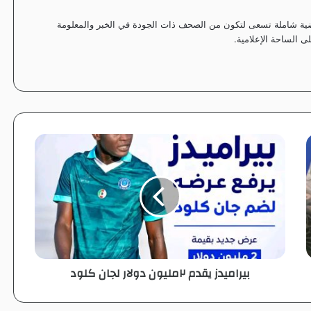
ياضية شاملة تسعى لتكون من الصحف ذات الجودة في الخبر والمعلومة
 الساحة الإعلامية.
ب
ي
ر
ا
م
ي
د
ز
ي
بيراميدز يقدم ٢مليون دولار لجان كلود
ق
د
م