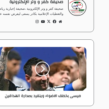
صحيفة كفر و وتر الإلكترونية
صحيفة كفر و وتر الإلكترونية ،صحيفة إخبارية ر
والتغطيات الإعلامية بكادر يسعى ليفرض نفسه على
موق
في
‫X
‫Yo
انس
ع
سب
uT
تقر
الوي
وك
ub
ام
ب
e
م
ي
س
ى
ب
خ
ط
ف
ا
ميسى بخطف الاضواء وينفرد بصدارة الهدافين
ل
ا
ض