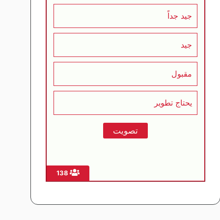
جيد جداً
جيد
مقبول
يحتاج تطوير
138