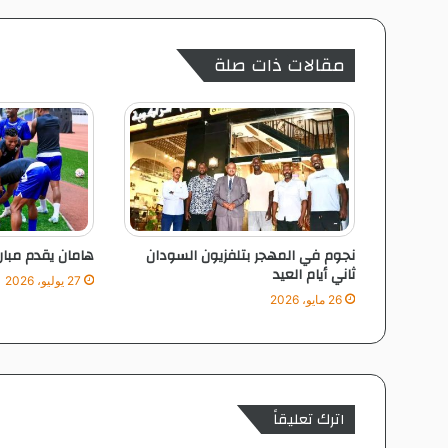
و
ا
ء
مقالات ذات صلة
و
ي
ن
ف
ر
د
ب
ص
د
نجوم في المهجر بتلفزيون السودان
هامان يقدم مبارا
ا
ثاني أيام العيد
ر
27 يوليو، 2026
26 مايو، 2026
ة
ا
ل
ه
د
ا
اترك تعليقاً
ف
ي