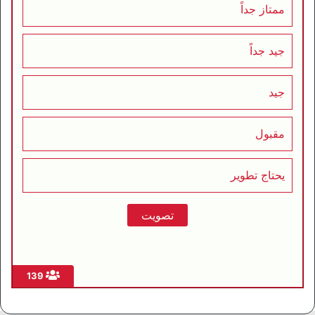
ممتاز جداً
جيد جداً
جيد
مقبول
يحتاج تطوير
139