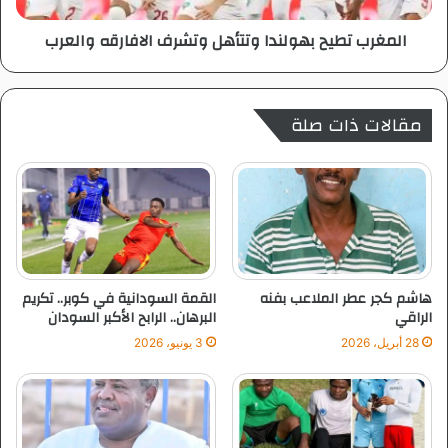
ي
المغرب تطيح بهولندا وتتأهل وتشرف الافارقه والعرب
ح
ب
ه
و
مقالات ذات صلة
ل
ن
د
ا
و
ت
ت
أ
ه
هاشم كجر عطر الملاعب بفنه
القمة السودانية في كوبر.. تكريم
ل
الراقي
البرهان.. الرابح الأكبر السودان
و
28 أبريل، 2026
3 يونيو، 2026
ت
ش
ر
ف
ا