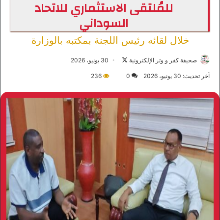
للمُلتقى الاستثماري للاتحاد
السوداني
خلال لقائه رئيس اللجنة بمكتبه بالوزارة
صحيفة كفر و وتر الإلكترونية
ت
30 يونيو، 2026
ا
آخر تحديث: 30 يونيو، 2026
0
236
ب
ع
ع
ل
ى
X