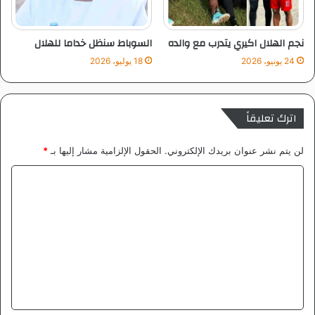
ل
ا
ف
نجم الهلال اكيري يتدرب مع والده
السوباط سنظل خداما للهلال
ا
24 يونيو، 2026
18 يوليو، 2026
ر
ق
ه
و
اترك تعليقاً
ا
ل
لن يتم نشر عنوان بريدك الإلكتروني.
الحقول الإلزامية مشار إليها بـ
*
ع
ر
ا
ب
ل
ت
ع
ل
ي
ق