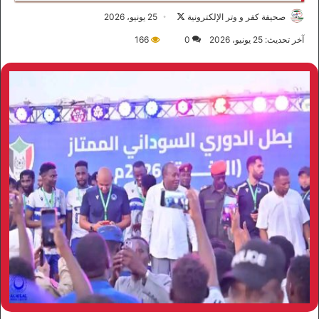
صحيفة كفر و وتر الإلكترونية
ت
25 يونيو، 2026
ا
آخر تحديث: 25 يونيو، 2026
0
166
ب
ع
ع
ل
ى
X