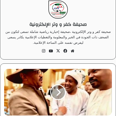
صحيفة كفر و وتر الإلكترونية
صحيفة كفر و وتر الإلكترونية ،صحيفة إخبارية رياضية شاملة تسعى لتكون من
الصحف ذات الجودة في الخبر والمعلومة والتغطيات الإعلامية بكادر يسعى
ليفرض نفسه على الساحة الإعلامية.
موق
في
‫X
‫Yo
انس
ع
سب
uT
تقر
الوي
وك
ub
ام
ب
e
ش
خ
ص
ي
ا
ت
م
ر
م