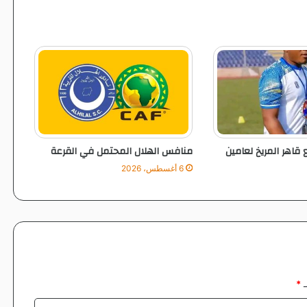
ا
ل
ي
و
ا
ل
خ
ن
د
ق
 قاهر المريخ لعامين
منافس الهلال المحتمل في القرعة
ا
و
6 أغسطس، 2026
ي
ي
د
ش
ن
و
ن
م
ـ
*
ش