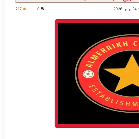
202
0
217