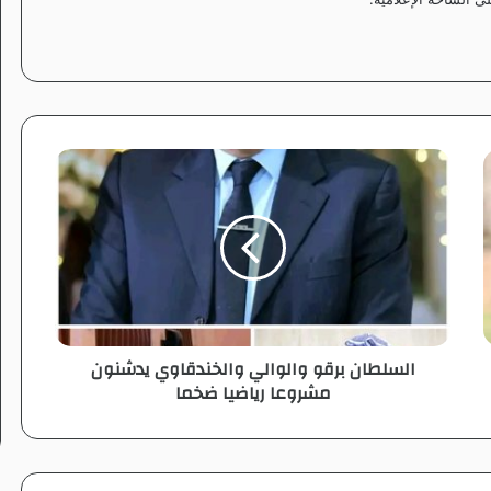
ا
ل
س
ل
ط
ا
ن
ب
ر
السلطان برقو والوالي والخندقاوي يدشنون
ق
مشروعا رياضيا ضخما
و
و
ا
ل
و