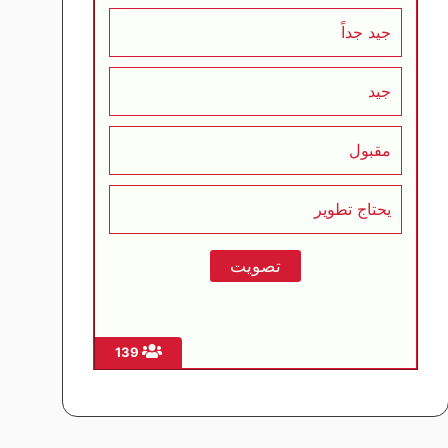
جيد جداً
جيد
مقبول
يحتاج تطوير
139