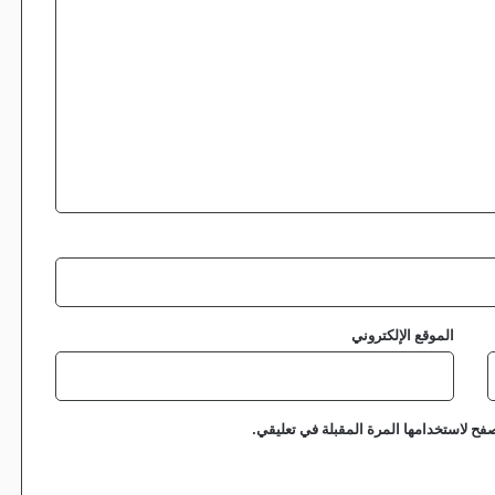
ر
و
ع
ا
ر
ي
ا
ض
ي
ا
ض
خ
م
ا
الموقع الإلكتروني
فح لاستخدامها المرة المقبلة في تعليقي.