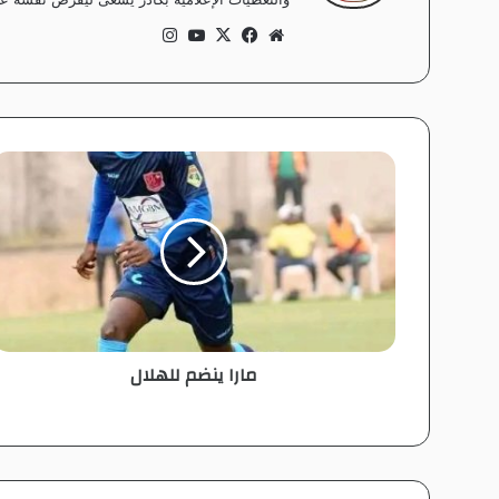
موق
في
‫X
‫Yo
انس
ع
سب
uT
تقر
الوي
وك
ub
ام
ب
e
م
ا
ر
ا
ي
ن
ض
م
ل
مارا ينضم للهلال
ل
ه
ل
ا
ل