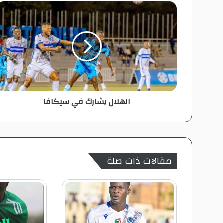
ا
ل
ه
ل
ا
ل
ي
ش
ا
الهلال يشارك في سيكافا
ر
ك
ف
ي
س
ي
مقالات ذات صلة
ك
ا
ف
ا