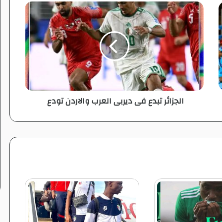
ا
ل
ج
ز
ا
ئ
ر
ت
ب
الجزائر تبدع فى ديربى العرب والاردن تودع
د
ع
ف
ى
د
ي
ر
ب
ى
ا
ل
ع