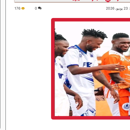
202
0
176