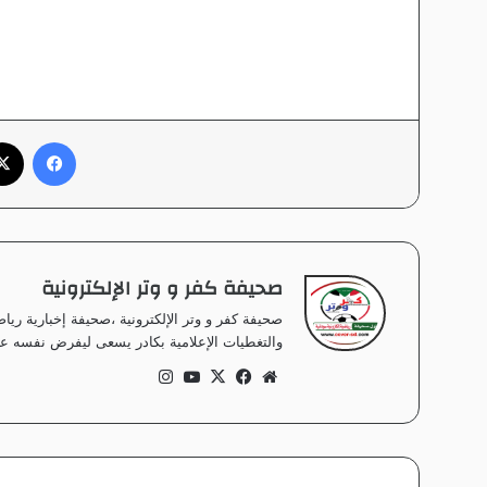
فيسبوك
صحيفة كفر و وتر الإلكترونية
صحيفة كفر و وتر الإلكترونية ،صحيفة إخبارية ر
والتغطيات الإعلامية بكادر يسعى ليفرض نفسه على
موق
في
‫X
‫Yo
انس
ع
سب
uT
تقر
الوي
وك
ub
ام
ب
e