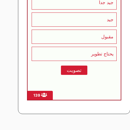
جيد جداً
جيد
مقبول
يحتاج تطوير
139