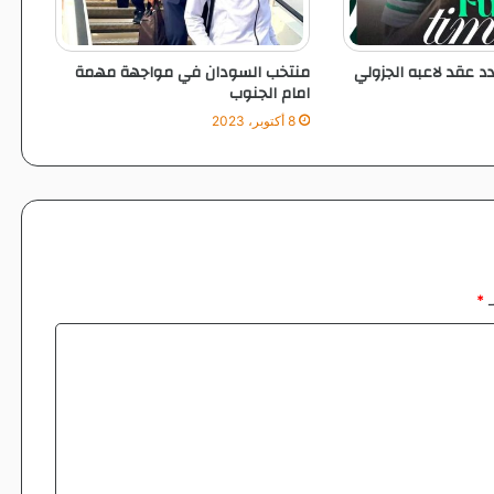
ر
ب
و
دد عقد لاعبه الجزولي
منتخب السودان في مواجهة مهمة
ا
امام الجنوب
ل
8 أكتوبر، 2023
ا
ر
د
ن
ت
و
د
ع
ـ
*