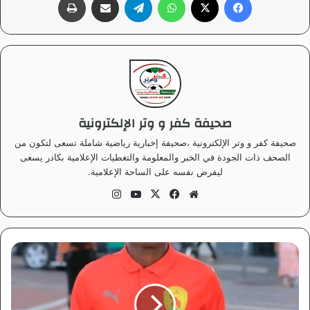
صحيفة كفر و وتر الإلكترونية
صحيفة كفر و وتر الإلكترونية ،صحيفة إخبارية رياضية شاملة تسعى لتكون من
الصحف ذات الجودة في الخبر والمعلومة والتغطيات الإعلامية بكادر يسعى
ليفرض نفسه على الساحة الإعلامية.
موق
في
‫X
‫Yo
انس
ع
سب
uT
تقر
الوي
وك
ub
ام
ب
e
ر
ب
ع
م
ل