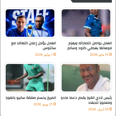
ض
ل
ا
ل
م
و
ل
ى
الهلال يواصل انتصاراته ويهزم
الهلال يؤجل إعلان التعاقد مع
موهانغا بهدفي كلود وسالم
سانتوس
ب
10 مايو، 2026
1 يوليو، 2026
ر
و
ف
ع
ز
ا
ل
د
رئيس نادي القوز يقدم دعما ماديا
المريخ يحسم صفقة ساليو بانغورا
ي
ومعنويا للجهاد
21 يونيو، 2026
ن
25 أبريل، 2026
.