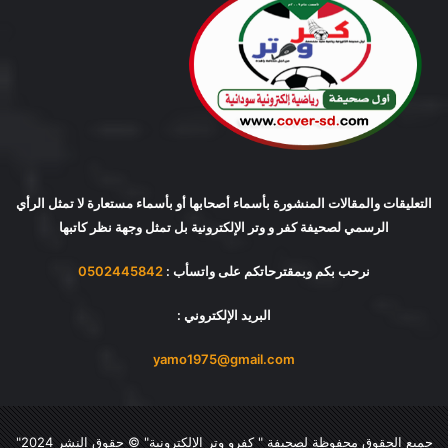
التعليقات والمقالات المنشورة بأسماء أصحابها أو بأسماء مستعارة لا تمثل الرأي
الرسمي لصحيفة كفر و وتر الإلكترونية بل تمثل وجهة نظر كاتبها
نرحب بكم وبمقترحاتكم على واتسأب :
0502445842
البريد الإلكتروني :
yamo1975@gmail.com
جميع الحقوق محفوظة لصحيفة "
كفرو وتر الإلكترونية
" © حقوق النشر 2024"