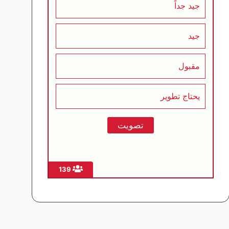
جيد جداً
جيد
مقبول
يحتاج تطوير
139