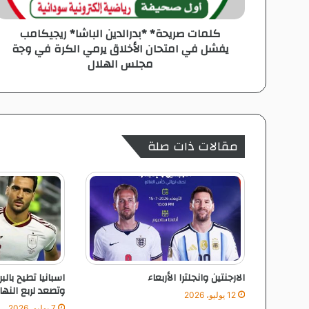
ي
ح
كلمات صريحة* *بدرالدين الباشا* ريجيكامب
ة
يفشل في امتحان الأخلاق يرمي الكرة في وجة
*
مجلس الهلال
*
ب
د
ر
ا
ل
مقالات ذات صلة
د
ي
ن
ا
ل
ب
ا
ش
ا
الارجنتين وانجلترا الأربعاء
اسبانيا تطيح بالب
*
وتصعد لربع النها
ر
12 يوليو، 2026
ي
7 يوليو، 2026