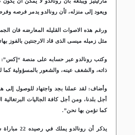
مارتينيز ويبلغه بأن رونالدو لا يمكن أن يكون
ويعود إلى منزله، لأن رونالدو يدمر فرصه وفرص
ورغم هذه الاصوات القليله المعارضه فان الجم
مثل زميله ميسى الذى قاد الارجنتين بالفوز بها
وكتب رونالدو عبر حسابه على منصة “إكس”: “ف
ذاته، والشغف عينه، والشعور بالمسؤولية كما لو 
وأضاف: لقد عملنا بجد واجتهاد للوصول إلى هذ
أجل بلدنا، ومن أجل كافة الجاليات البرتغالية الت
كما نؤمن بها نحن”.
يذكر أن رونال