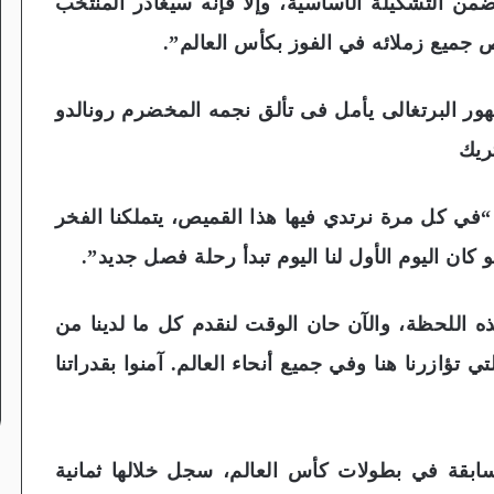
 ضمن التشكيلة الأساسية، وإلا فإنه سيغادر المنتخب
 جميع زملائه في الفوز بكأس العالم”.
هور البرتغالى يأمل فى تألق نجمه المخضرم رونالدو
تريك
ي كل مرة نرتدي فيها هذا القميص، يتملكنا الفخر
كان اليوم الأول لنا اليوم تبدأ رحلة فصل جديد”.
ه اللحظة، والآن حان الوقت لنقدم كل ما لدينا من
ي تؤازرنا هنا وفي جميع أنحاء العالم. آمنوا بقدراتنا
دو يملك في رصيده 22 مباراة سابقة في بطولات كأس العالم، سجل خلالها ثمانية