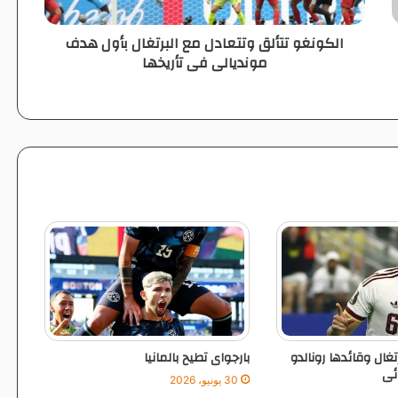
ت
ت
الكونغو تتألق وتتعادل مع البرتغال بأول هدف
أ
مونديالى فى تأريخها
ل
ق
و
ت
ت
ع
ا
د
ل
م
ع
ا
ل
ب
ر
ت
رتغال وقائدها رونالدو
بارجواى تطيح بالمانيا
غ
ئى
ا
30 يونيو، 2026
ل