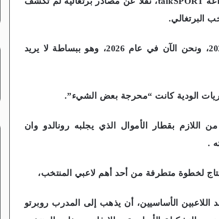
وقالت الصحفية البريطانية أنجلينا كيلي، من إذاعة talkSPORT، نقلا عن مصادر برتغاليه لم تكشف
وانه لم يكن بالمستوى المطلوب في يورو 2024، ونحن الآن في عام 2026، وهو ببساطة لا يريد
ريات الودية كانت “محرجة بعض الشيء”.
 اللازم بقطار الأموال الذي يجلبه رونالدو وان
 .
حتاج لخطوة متطرفة من أحد أهم لاعبي المنتخب،
د اللاعبين الأساسيين، أن يذهب إلى المدرب روبرتو