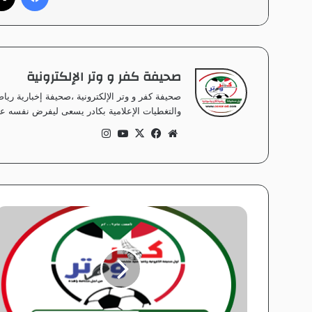
صحيفة كفر و وتر الإلكترونية
صحيفة كفر و وتر الإلكترونية ،صحيفة إخبارية ر
والتغطيات الإعلامية بكادر يسعى ليفرض نفسه على
موق
في
‫X
‫Yo
انس
ع
سب
uT
تقر
الوي
وك
ub
ام
ب
e
ك
ل
م
ا
ت
ص
ر