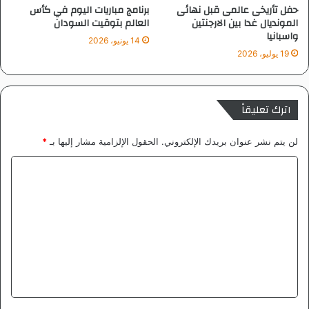
ل
حفل تأريخى عالمى قبل نهائى
برنامج مباريات اليوم في كأس
م
المونديال غدا بين الارجنتين
العالم بتوقيت السودان
ب
واسبانيا
14 يونيو، 2026
ا
19 يوليو، 2026
ب
ى
و
ه
اترك تعليقاً
ا
ل
لن يتم نشر عنوان بريدك الإلكتروني.
الحقول الإلزامية مشار إليها بـ
*
ا
ن
ا
د
ل
ت
ع
ل
ي
ق