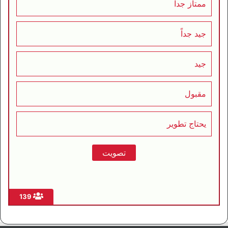
ممتاز جداً
جيد جداً
جيد
مقبول
يحتاج تطوير
139