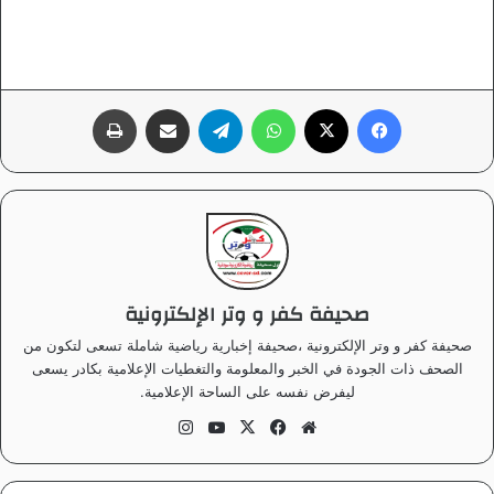
فيسبوك
‫X
واتساب
تيلقرام
مشاركة عبر البريد
طباعة
صحيفة كفر و وتر الإلكترونية
صحيفة كفر و وتر الإلكترونية ،صحيفة إخبارية رياضية شاملة تسعى لتكون من
الصحف ذات الجودة في الخبر والمعلومة والتغطيات الإعلامية بكادر يسعى
ليفرض نفسه على الساحة الإعلامية.
موق
في
‫X
‫Yo
انس
ع
سب
uT
تقر
الوي
وك
ub
ام