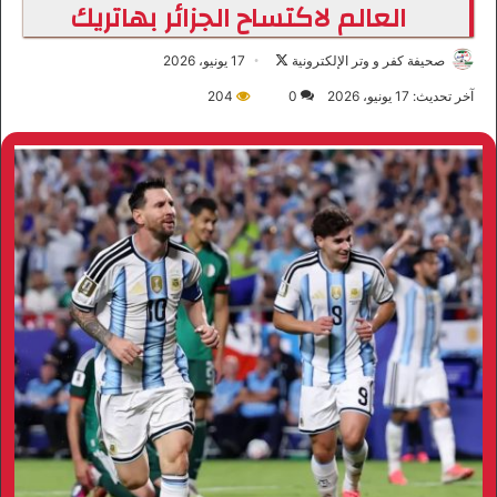
العالم لاكتساح الجزائر بهاتريك
صحيفة كفر و وتر الإلكترونية
ت
17 يونيو، 2026
ا
آخر تحديث: 17 يونيو، 2026
0
204
ب
ع
ع
ل
ى
X