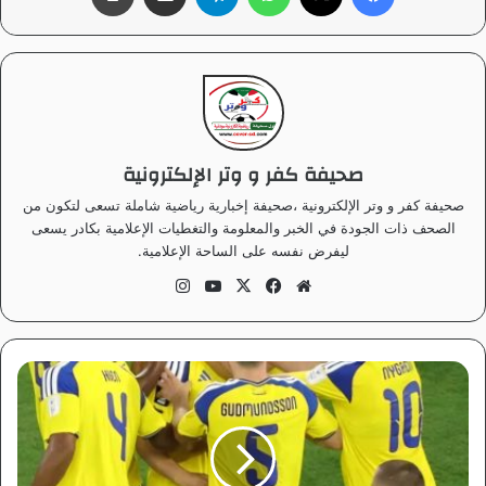
صحيفة كفر و وتر الإلكترونية
صحيفة كفر و وتر الإلكترونية ،صحيفة إخبارية رياضية شاملة تسعى لتكون من
الصحف ذات الجودة في الخبر والمعلومة والتغطيات الإعلامية بكادر يسعى
ليفرض نفسه على الساحة الإعلامية.
موق
في
‫X
‫Yo
انس
ع
سب
uT
تقر
الوي
وك
ub
ام
ب
e
ه
ز
ي
م
ة
ق