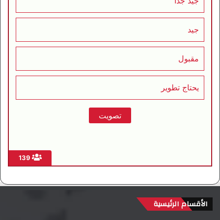
جيد جداً
جيد
مقبول
يحتاج تطوير
139
الأقسام الرئيسية