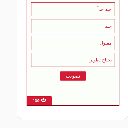
جيد جداً
جيد
مقبول
يحتاج تطوير
139