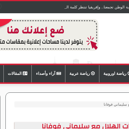
الوطن تجمعنا.. وإفريقيا تنتظر كلمة السودان.
رياضة اوروبية
رياضة عربية
آراء وأصداء
المقالات
سليماني فوفانا
ت الهلال مع سليماني فوفانا