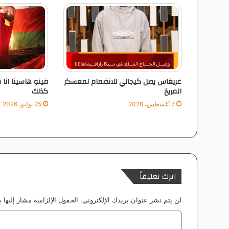
ق
ا
ئ
ق
)
ت
ث
غريغاس يصل كيجالي للانضمام لمعسكر
فينو هاسينا ان
ي
المريخ
كذلك
ر
ا
7 أغسطس، 2026
25 يوليو، 2026
ل
ج
د
ل
ف
ى
اترك تعليقاً
ا
ل
لن يتم نشر عنوان بريدك الإلكتروني.
الحقول الإلزامية مشار إليها ب
م
و
ا
ن