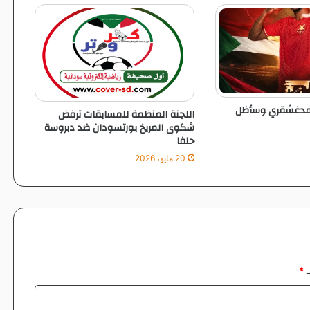
و
ا
س
ع
ا
ا مدغشقري وسأظل
​اللجنة المنظمة للمسابقات ترفض
شكوى المريخ بورتسودان ضد دبروسة
حلفا
20 مايو، 2026
ـ
*