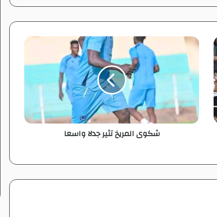
ش
ك
و
ى
ا
ل
م
ر
ي
شكوى المريخ تثير جدلا واسعا
خ
ت
ث
ي
ر
ج
د
ل
ا