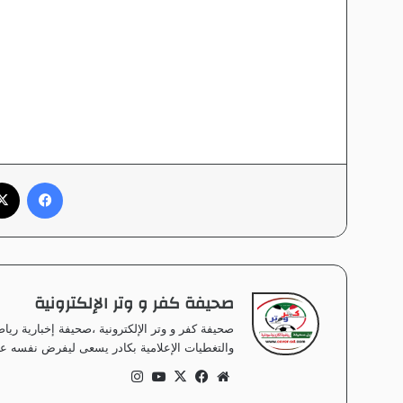
فيسبوك
صحيفة كفر و وتر الإلكترونية
صحيفة كفر و وتر الإلكترونية ،صحيفة إخبارية ر
والتغطيات الإعلامية بكادر يسعى ليفرض نفسه على
موق
في
‫X
‫Yo
انس
ع
سب
uT
تقر