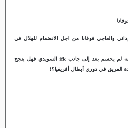
فانا
اني والعاجي فوفانا من اجل الانضمام للهلال في
فوفانا كان قد تلقى عرضا من أستون فيلا لكنه لم يحسم بعد إلى جانب ifk السويدي فهل ينجح
دة الفريق في دوري أبطال أفريقيا؟!