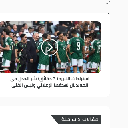
الوي
وك
ub
ام
ب
e
ا
س
ت
ر
ا
ح
ا
ت
ا
استراحات التبريد ( 3 دقائق) تثير الجدل فى
ل
المونديال لهدفها الإعلاني وليس الفنى
ت
ب
ر
ي
د
(
مقالات ذات صلة
3
د