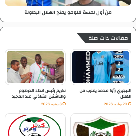
ل
ة
من أول لمسة فلومو يمنح الهلال البطولة
ب
ف
ا
ل
ش
و
ا
م
مقالات ذات صلة
و
ا
ي
ل
م
ي
ن
و
ح
م
ا
ع
ل
ر
ه
س
ل
النيجيري رأوا محمد يقترب من
تكريم رئيس اتحاد الخرطوم
ك
ا
الهلال
والناشئين الشاذلي عبد المجيد
ر
ل
20 يوليو، 2026
8 يونيو، 2026
ة
ا
ا
ل
ل
ب
ق
ط
د
و