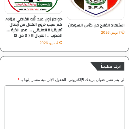
م
ل
ا
ة
ل
خواطر زول عبد الله القاضي هؤلاء
س
هم سبب خروج الهلال من أبطال
استبعاد الفلاح من كأس السودان
و
أفريقيا !! العليقي …. مدير الكرة ….
7 يونيو، 2026
د
المدرب … الغربال !!! ( 2 من 2)
ا
4 مايو، 2026
ن
ي
ة
اترك تعليقاً
لن يتم نشر عنوان بريدك الإلكتروني.
الحقول الإلزامية مشار إليها بـ
*
ا
ل
ت
ع
ل