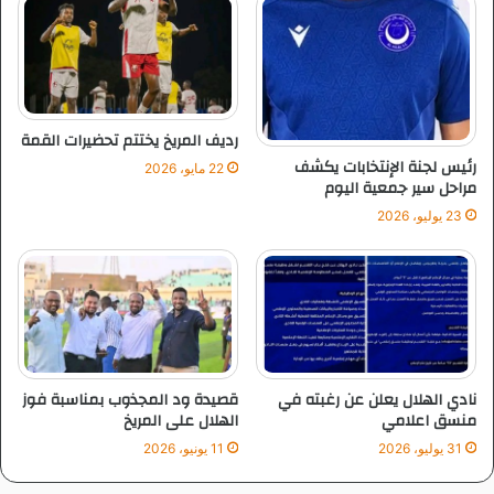
م
و
ب
م
ا
ا
ر
ل
ا
ه
ة
ل
رديف المريخ يختتم تحضيرات القمة
ا
ا
رئيس لجنة الإنتخابات يكشف
22 مايو، 2026
ل
ل
مراحل سير جمعية اليوم
ق
ف
23 يوليو، 2026
م
ي
ة
ا
ل
ق
م
ة
نادي الهلال يعلن عن رغبته في
قصيدة ود المجذوب بمناسبة فوز
منسق اعلامي
الهلال على المريخ
31 يوليو، 2026
11 يونيو، 2026