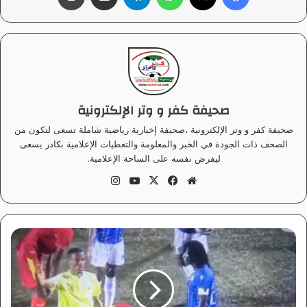
صحيفة كفر و وتر الإلكترونية
صحيفة كفر و وتر الإلكترونية ،صحيفة إخبارية رياضية شاملة تسعى لتكون من
الصحف ذات الجودة في الخبر والمعلومة والتغطيات الإعلامية بكادر يسعى
ليفرض نفسه على الساحة الإعلامية.
موق
في
‫X
‫Yo
انس
ع
سب
uT
تقر
الوي
وك
ub
ام
ب
e
ل
ج
ن
ة
أ
م