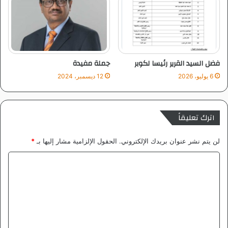
د
خ
ا
ر
ل
ط
م
و
ج
م
ي
فضل السيد القرير رئيسا لكوبر
جملة مفيدة
د
6 يوليو، 2026
12 ديسمبر، 2024
اترك تعليقاً
لن يتم نشر عنوان بريدك الإلكتروني.
الحقول الإلزامية مشار إليها بـ
*
ا
ل
ت
ع
ل