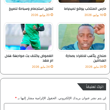
ع
ا
ا
م
حارس المنتخب يوقع لميدياما
تمارين استجمام وسباحة للمريخ
ء
ا
16 يوليو، 2026
20 يوليو، 2026
ا
ل
ل
خ
م
ي
ر
ا
ي
ل
خ
ة
ج
ا
صنداي يتأهب للانفراد بصدارة
الغموض يكتنف بث مواجهة هلال
ه
الهدافين
ام مغد
ز
28 مايو، 2026
24 مايو، 2026
اترك تعليقاً
لن يتم نشر عنوان بريدك الإلكتروني.
الحقول الإلزامية مشار إليها بـ
*
ا