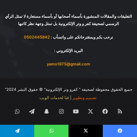
التعليقات والمقالات المنشورة بأسماء أصحابها أو بأسماء مستعارة لا تمثل الرأي
الرسمي لصحيفة كفر و وتر الإلكترونية بل تمثل وجهة نظر كاتبها
نرحب بكم وبمقترحاتكم على واتسأب :
0502445842
البريد الإلكتروني :
yamo1975@gmail.com
جميع الحقوق محفوظة لصحيفة "
كفرو وتر الإلكترونية
" © حقوق النشر 2024"
تصميم وتطوير
|
قنا لخدمات الويب
ملخص
فيسبوك
‫X
‫YouTube
انستقرام
سناب
تيلقرام
واتساب
الموقع
تشات