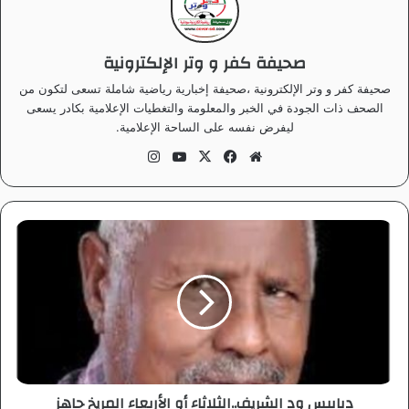
صحيفة كفر و وتر الإلكترونية
صحيفة كفر و وتر الإلكترونية ،صحيفة إخبارية رياضية شاملة تسعى لتكون من
الصحف ذات الجودة في الخبر والمعلومة والتغطيات الإعلامية بكادر يسعى
ليفرض نفسه على الساحة الإعلامية.
موق
في
‫X
‫Yo
انس
ع
سب
uT
تقر
الوي
وك
ub
ام
ب
e
د
ب
ا
ب
ي
س
و
د
ا
دبابيس ود الشريف..الثلاثاء أو الأربعاء المريخ جاهز
ل