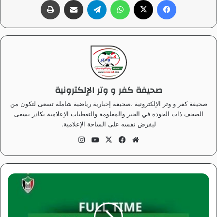
صحيفة كفر و وتر الإلكترونية
صحيفة كفر و وتر الإلكترونية ،صحيفة إخبارية رياضية شاملة تسعى لتكون من
الصحف ذات الجودة في الخبر والمعلومة والتغطيات الإعلامية بكادر يسعى
ليفرض نفسه على الساحة الإعلامية.
موق
في
‫X
‫Yo
انس
ع
سب
uT
تقر
الوي
وك
ub
ام
ب
e
ه
ز
ي
م