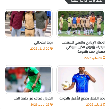
مقالات ذات صلة
ل
ز
م
ا
ل
ة
و
ه
الجهاز الإداري والفني للمنتخب
روفا لكيجالي
ل
الرديف يزورون الخبير الرياضي
20 أبريل، 2026
ا
حمدان حمد بالدوحة
ل
24 مايو، 2026
ك
ر
ي
م
ة
ا
ل
م
نجم الهلال يخضع لتأهيل بالدوحة
الغربال هداف من طينة الكبار
ي
2 مايو، 2026
25 أبريل، 2026
ر